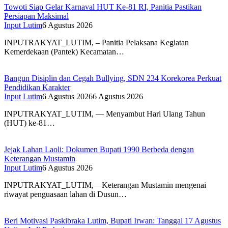
Towoti Siap Gelar Karnaval HUT Ke-81 RI, Panitia Pastikan
Persiapan Maksimal
Input Lutim
6 Agustus 2026
INPUTRAKYAT_LUTIM, – Panitia Pelaksana Kegiatan
Kemerdekaan (Pantek) Kecamatan…
Bangun Disiplin dan Cegah Bullying, SDN 234 Korekorea Perkuat
Pendidikan Karakter
Input Lutim
6 Agustus 2026
6 Agustus 2026
INPUTRAKYAT_LUTIM, — Menyambut Hari Ulang Tahun
(HUT) ke-81…
Jejak Lahan Laoli: Dokumen Bupati 1990 Berbeda dengan
Keterangan Mustamin
Input Lutim
6 Agustus 2026
INPUTRAKYAT_LUTIM,—Keterangan Mustamin mengenai
riwayat penguasaan lahan di Dusun…
Beri Motivasi Paskibraka Lutim, Bupati Irwan: Tanggal 17 Agustus