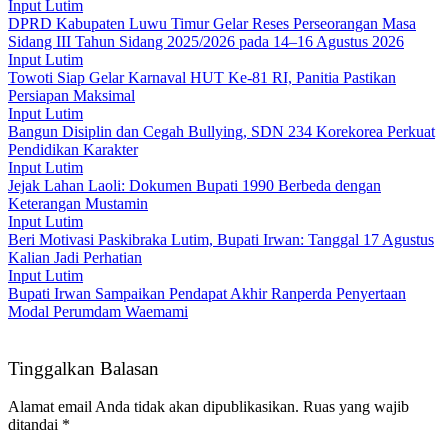
Input Lutim
DPRD Kabupaten Luwu Timur Gelar Reses Perseorangan Masa
Sidang III Tahun Sidang 2025/2026 pada 14–16 Agustus 2026
Input Lutim
Towoti Siap Gelar Karnaval HUT Ke-81 RI, Panitia Pastikan
Persiapan Maksimal
Input Lutim
Bangun Disiplin dan Cegah Bullying, SDN 234 Korekorea Perkuat
Pendidikan Karakter
Input Lutim
Jejak Lahan Laoli: Dokumen Bupati 1990 Berbeda dengan
Keterangan Mustamin
Input Lutim
Beri Motivasi Paskibraka Lutim, Bupati Irwan: Tanggal 17 Agustus
Kalian Jadi Perhatian
Input Lutim
Bupati Irwan Sampaikan Pendapat Akhir Ranperda Penyertaan
Modal Perumdam Waemami
Tinggalkan Balasan
Alamat email Anda tidak akan dipublikasikan.
Ruas yang wajib
ditandai
*