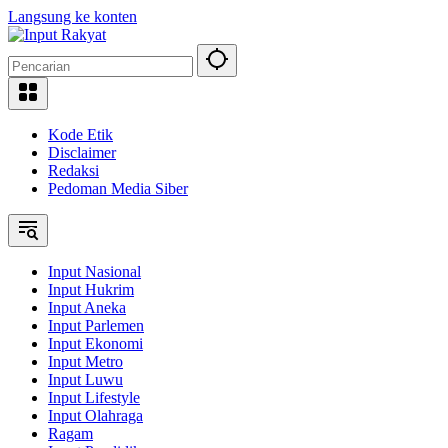
Langsung ke konten
Kode Etik
Disclaimer
Redaksi
Pedoman Media Siber
Input Nasional
Input Hukrim
Input Aneka
Input Parlemen
Input Ekonomi
Input Metro
Input Luwu
Input Lifestyle
Input Olahraga
Ragam