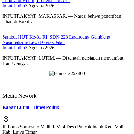
Timur: Itu Keliru, Ini Penataan Aset
Input Lutim
7 Agustus 2026
INPUTRAKYAT_MAKASSAR, — Narasi bahwa penertiban
lahan di Bukit…
Sambut HUT Ke-81 RI, SDN 228 Lagaroang Gembleng
Nasionalisme Lewat Gerak Jalan
Input Lutim
7 Agustus 2026
INPUTRAKYAT_LUTIM, — Di tengah persiapan menyambut
Hari Ulang…
Media Nework
Kabar Lutim
|
Times Politik
Jl. Poros Sorowako Malili KM. 4 Desa Puncak Indah Kec. Malili
Kab. Luwu Timur