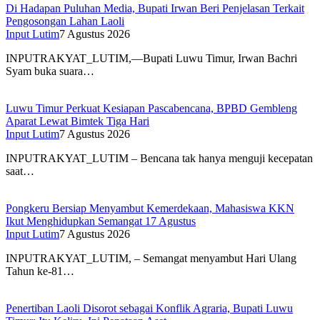
Di Hadapan Puluhan Media, Bupati Irwan Beri Penjelasan Terkait
Pengosongan Lahan Laoli
Input Lutim
7 Agustus 2026
INPUTRAKYAT_LUTIM,—Bupati Luwu Timur, Irwan Bachri
Syam buka suara…
Luwu Timur Perkuat Kesiapan Pascabencana, BPBD Gembleng
Aparat Lewat Bimtek Tiga Hari
Input Lutim
7 Agustus 2026
INPUTRAKYAT_LUTIM – Bencana tak hanya menguji kecepatan
saat…
Pongkeru Bersiap Menyambut Kemerdekaan, Mahasiswa KKN
Ikut Menghidupkan Semangat 17 Agustus
Input Lutim
7 Agustus 2026
INPUTRAKYAT_LUTIM, – Semangat menyambut Hari Ulang
Tahun ke-81…
Penertiban Laoli Disorot sebagai Konflik Agraria, Bupati Luwu