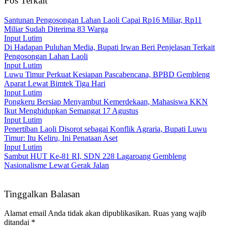
Pos Terkait
Santunan Pengosongan Lahan Laoli Capai Rp16 Miliar, Rp11
Miliar Sudah Diterima 83 Warga
Input Lutim
Di Hadapan Puluhan Media, Bupati Irwan Beri Penjelasan Terkait
Pengosongan Lahan Laoli
Input Lutim
Luwu Timur Perkuat Kesiapan Pascabencana, BPBD Gembleng
Aparat Lewat Bimtek Tiga Hari
Input Lutim
Pongkeru Bersiap Menyambut Kemerdekaan, Mahasiswa KKN
Ikut Menghidupkan Semangat 17 Agustus
Input Lutim
Penertiban Laoli Disorot sebagai Konflik Agraria, Bupati Luwu
Timur: Itu Keliru, Ini Penataan Aset
Input Lutim
Sambut HUT Ke-81 RI, SDN 228 Lagaroang Gembleng
Nasionalisme Lewat Gerak Jalan
Tinggalkan Balasan
Alamat email Anda tidak akan dipublikasikan.
Ruas yang wajib
ditandai
*