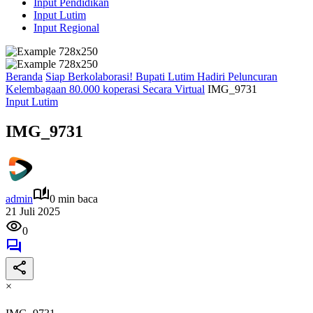
Input Pendidikan
Input Lutim
Input Regional
Beranda
Siap Berkolaborasi! Bupati Lutim Hadiri Peluncuran
Kelembagaan 80.000 koperasi Secara Virtual
IMG_9731
Input Lutim
IMG_9731
admin
0 min baca
21 Juli 2025
0
×