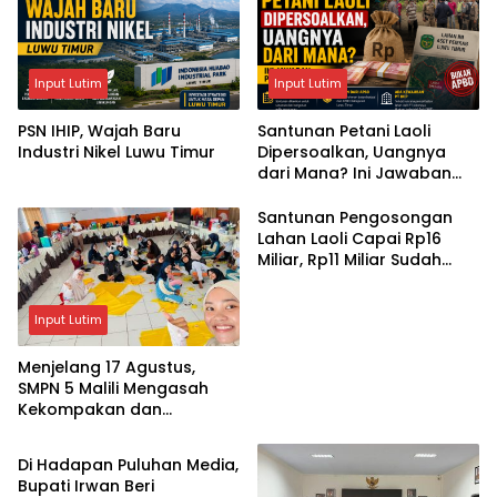
Input Lutim
Input Lutim
PSN IHIP, Wajah Baru
Santunan Petani Laoli
Industri Nikel Luwu Timur
Dipersoalkan, Uangnya
dari Mana? Ini Jawaban
Pemkab Lutim
Santunan Pengosongan
Lahan Laoli Capai Rp16
Miliar, Rp11 Miliar Sudah
Diterima 83 Warga
Input Lutim
Menjelang 17 Agustus,
SMPN 5 Malili Mengasah
Kekompakan dan
Input Lutim
Kreativitas Siswa
Di Hadapan Puluhan Media,
Bupati Irwan Beri