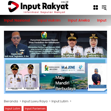
Langsung
ke
konten
Input Nasional
Input Hukrim
Input Aneka
Input P
Beranda
Input Luwu Raya
Input Lutim
Input Lutim
Input Parlemen