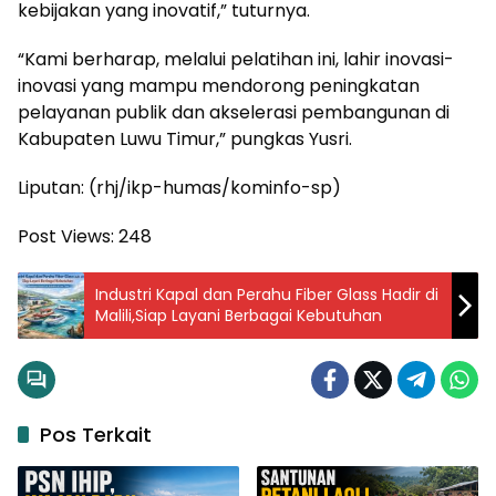
kebijakan yang inovatif,” tuturnya.
“Kami berharap, melalui pelatihan ini, lahir inovasi-
inovasi yang mampu mendorong peningkatan
pelayanan publik dan akselerasi pembangunan di
Kabupaten Luwu Timur,” pungkas Yusri.
Liputan: (rhj/ikp-humas/kominfo-sp)
Post Views:
248
Industri Kapal dan Perahu Fiber Glass Hadir di
Malili,Siap Layani Berbagai Kebutuhan
Pos Terkait