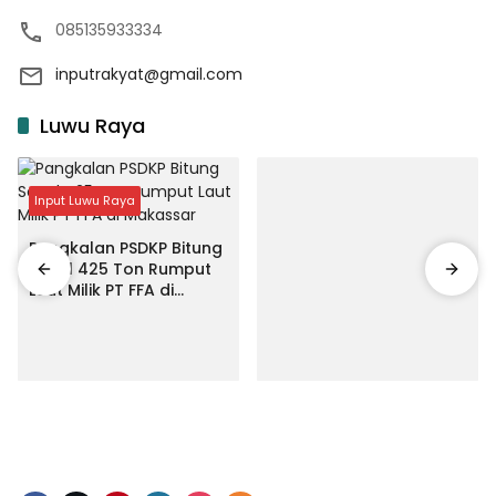
085135933334
inputrakyat@gmail.com
Luwu Raya
Input Luwu Raya
Pangkalan PSDKP Bitung
Segel 425 Ton Rumput
Laut Milik PT FFA di
Makassar