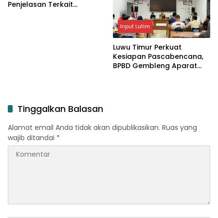
Penjelasan Terkait
Pengosongan Lahan Laoli
Input Lutim
Luwu Timur Perkuat
Kesiapan Pascabencana,
BPBD Gembleng Aparat
Lewat Bimtek Tiga Hari
Tinggalkan Balasan
Alamat email Anda tidak akan dipublikasikan.
Ruas yang
wajib ditandai
*