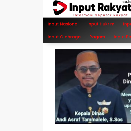
Langsung
ke
konten
Input Nasional
Input Hukrim
Inp
Input Olahraga
Ragam
Input P