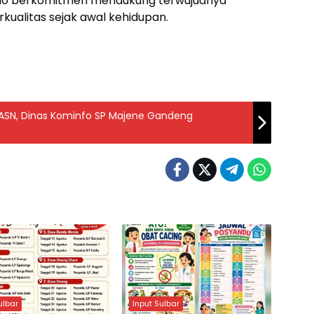
do berkomitmen mendukung terwujudnya
rkualitas sejak awal kehidupan.
ASN, Dinas Kominfo SP Majene Gandeng
ulbar
Input Sulbar