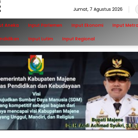
Jumat, 7 Agustus 2026
ut Aneka
Input Parlemen
Input Ekonomi
Input Metr
endidikan
Input Lutim
Input Regional