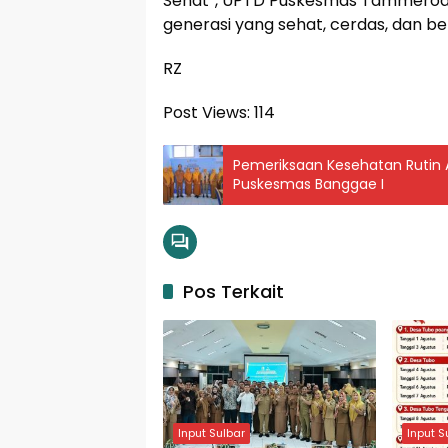
Sehat”, UPTD Puskesmas Tammero
generasi yang sehat, cerdas, dan be
RZ
Post Views:
114
Pemeriksaan Kesehatan Rutin 
Puskesmas Banggae I
Pos Terkait
Input Sulbar
Input S