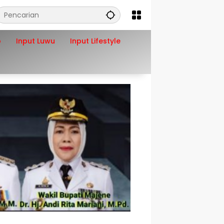
o
Input Luwu
Input Lifestyle