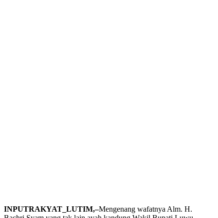
INPUTRAKYAT_LUTIM,–
Mengenang wafatnya Alm. H.
Bachri Syam yang tak lain ayah kandung Wakil Bupati Luwu