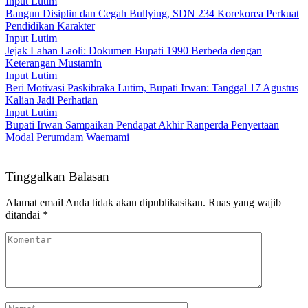
Input Lutim
Bangun Disiplin dan Cegah Bullying, SDN 234 Korekorea Perkuat
Pendidikan Karakter
Input Lutim
Jejak Lahan Laoli: Dokumen Bupati 1990 Berbeda dengan
Keterangan Mustamin
Input Lutim
Beri Motivasi Paskibraka Lutim, Bupati Irwan: Tanggal 17 Agustus
Kalian Jadi Perhatian
Input Lutim
Bupati Irwan Sampaikan Pendapat Akhir Ranperda Penyertaan
Modal Perumdam Waemami
Tinggalkan Balasan
Alamat email Anda tidak akan dipublikasikan.
Ruas yang wajib
ditandai
*