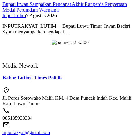
Bupati Irwan Sampaikan Pendapat Akhir Ranperda Penyertaan
Modal Perumdam Waemami
Input Lutim
5 Agustus 2026
INPUTRAKYAT_LUTIM,—Bupati Luwu Timur, Irwan Bachri
Syam menyampaikan pendapat…
Media Nework
Kabar Lutim
|
Times Politik
Jl. Poros Sorowako Malili KM. 4 Desa Puncak Indah Kec. Malili
Kab. Luwu Timur
085135933334
inputrakyat@gmail.com