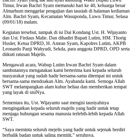
Timur, Irwan Bachri Syam memasuki hari ke 40, keluarga besar
Almarhum menggelar pengajian dan tausiah di halaman kediaman
Alm. Bachri Syam, Kecamatan Wasuponda, Luwu Timur, Selasa
(09/01/18) malam.
Kegiatan tersebut, tampak di isi Dai Kondang Ust. H. Wijayanto
dan Ust. Firdaus Malie. Dan dihadiri Bupati Lutim, HM. Thorig
Husler, Ketua DPRD, H. Amran Syam, Kapolres Lutim, AKPB
Leonardo Panji Wahyudi, Sekda, para anggota DPRD, OPD serta
diikuti ratusan Majelis.
Mengawali acara, Wabup Lutim Irwan Bachri Syam dalam
sambutannya mengatakan kami berterima kasi kepada seluruh
masyarakat yang sudah hadir bersama-sama ditempat ini untuk
bersama-sama mendoakan Alm. Ayahanda kami. Semoga Allah
SWT melampangkan alam kubur beliau dan memberikan tempat
yang layak di sisiNya.
Sementara itu, Ust. Wijayanto saat mengisi tausiyahnya
mengingatkan kepada seluruh majelis yang hadir untuk tetap
menjaga hubungan sesama manusia terlebih-lebih kepada Allah
SWT.
“Saya meminta seluruh mejelis yang hadir untuk sejenak berdiri
berbalik badan untuk saling memijit,” seruhnya.