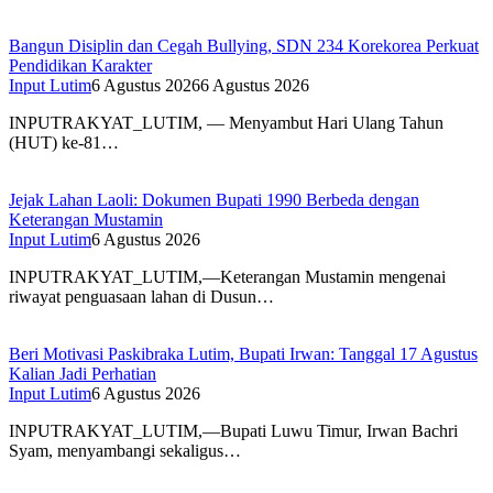
Bangun Disiplin dan Cegah Bullying, SDN 234 Korekorea Perkuat
Pendidikan Karakter
Input Lutim
6 Agustus 2026
6 Agustus 2026
INPUTRAKYAT_LUTIM, — Menyambut Hari Ulang Tahun
(HUT) ke-81…
Jejak Lahan Laoli: Dokumen Bupati 1990 Berbeda dengan
Keterangan Mustamin
Input Lutim
6 Agustus 2026
INPUTRAKYAT_LUTIM,—Keterangan Mustamin mengenai
riwayat penguasaan lahan di Dusun…
Beri Motivasi Paskibraka Lutim, Bupati Irwan: Tanggal 17 Agustus
Kalian Jadi Perhatian
Input Lutim
6 Agustus 2026
INPUTRAKYAT_LUTIM,—Bupati Luwu Timur, Irwan Bachri
Syam, menyambangi sekaligus…