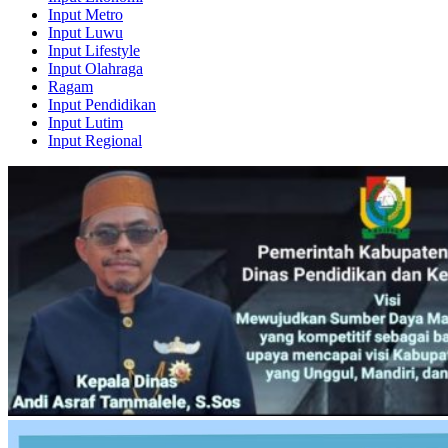
Input Metro
Input Luwu
Input Lifestyle
Input Olahraga
Ragam
Input Pendidikan
Input Lutim
Input Regional