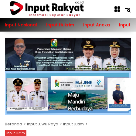
Langsung
ke
konten
Input Nasional
Input Hukrim
Input Aneka
Input P
Beranda
Input Luwu Raya
Input Lutim
Input Lutim