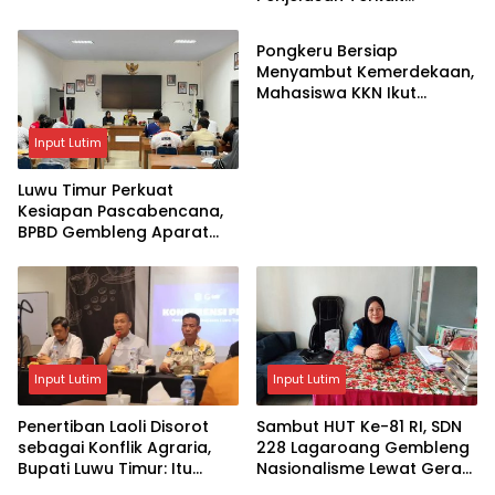
Input Lutim
Pengosongan Lahan Laoli
Pongkeru Bersiap
Menyambut Kemerdekaan,
Mahasiswa KKN Ikut
Menghidupkan Semangat
17 Agustus
Input Lutim
Luwu Timur Perkuat
Kesiapan Pascabencana,
BPBD Gembleng Aparat
Lewat Bimtek Tiga Hari
Input Lutim
Input Lutim
Penertiban Laoli Disorot
Sambut HUT Ke-81 RI, SDN
sebagai Konflik Agraria,
228 Lagaroang Gembleng
Bupati Luwu Timur: Itu
Nasionalisme Lewat Gerak
Keliru, Ini Penataan Aset
Jalan