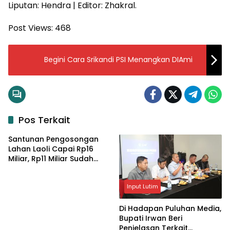
Liputan: Hendra | Editor: Zhakral.
Post Views:
468
Begini Cara Srikandi PSI Menangkan DIAmi
Pos Terkait
Santunan Pengosongan
Lahan Laoli Capai Rp16
Miliar, Rp11 Miliar Sudah
Diterima 83 Warga
Input Lutim
Di Hadapan Puluhan Media,
Bupati Irwan Beri
Penjelasan Terkait