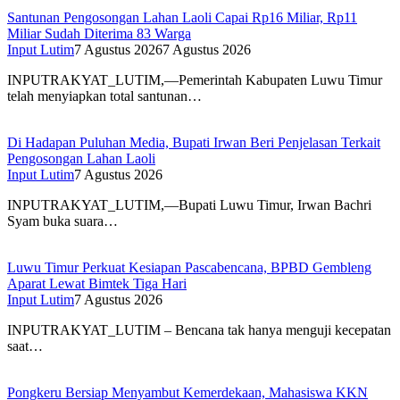
Santunan Pengosongan Lahan Laoli Capai Rp16 Miliar, Rp11
Miliar Sudah Diterima 83 Warga
Input Lutim
7 Agustus 2026
7 Agustus 2026
INPUTRAKYAT_LUTIM,—Pemerintah Kabupaten Luwu Timur
telah menyiapkan total santunan…
Di Hadapan Puluhan Media, Bupati Irwan Beri Penjelasan Terkait
Pengosongan Lahan Laoli
Input Lutim
7 Agustus 2026
INPUTRAKYAT_LUTIM,—Bupati Luwu Timur, Irwan Bachri
Syam buka suara…
Luwu Timur Perkuat Kesiapan Pascabencana, BPBD Gembleng
Aparat Lewat Bimtek Tiga Hari
Input Lutim
7 Agustus 2026
INPUTRAKYAT_LUTIM – Bencana tak hanya menguji kecepatan
saat…
Pongkeru Bersiap Menyambut Kemerdekaan, Mahasiswa KKN