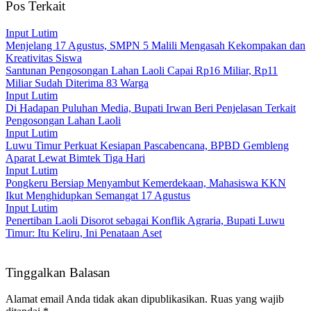
Pos Terkait
Input Lutim
Menjelang 17 Agustus, SMPN 5 Malili Mengasah Kekompakan dan
Kreativitas Siswa
Santunan Pengosongan Lahan Laoli Capai Rp16 Miliar, Rp11
Miliar Sudah Diterima 83 Warga
Input Lutim
Di Hadapan Puluhan Media, Bupati Irwan Beri Penjelasan Terkait
Pengosongan Lahan Laoli
Input Lutim
Luwu Timur Perkuat Kesiapan Pascabencana, BPBD Gembleng
Aparat Lewat Bimtek Tiga Hari
Input Lutim
Pongkeru Bersiap Menyambut Kemerdekaan, Mahasiswa KKN
Ikut Menghidupkan Semangat 17 Agustus
Input Lutim
Penertiban Laoli Disorot sebagai Konflik Agraria, Bupati Luwu
Timur: Itu Keliru, Ini Penataan Aset
Tinggalkan Balasan
Alamat email Anda tidak akan dipublikasikan.
Ruas yang wajib