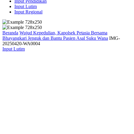
Input Pendidikan
Input Lutim
Input Regional
Beranda
Wujud Kepedulian, Kapolsek Petasia Bersama
Bhayangkari Jenguk dan Bantu Pasien Asal Suku Wana
IMG-
20250420-WA0004
Input Lutim