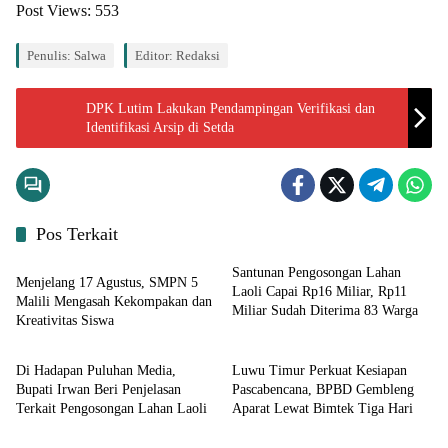
Post Views:
553
Penulis: Salwa
Editor: Redaksi
DPK Lutim Lakukan Pendampingan Verifikasi dan
Identifikasi Arsip di Setda
Pos Terkait
Input Lutim
Santunan Pengosongan Lahan
Menjelang 17 Agustus, SMPN 5
Laoli Capai Rp16 Miliar, Rp11
Malili Mengasah Kekompakan dan
Miliar Sudah Diterima 83 Warga
Kreativitas Siswa
Input Lutim
Input Lutim
Di Hadapan Puluhan Media,
Luwu Timur Perkuat Kesiapan
Bupati Irwan Beri Penjelasan
Pascabencana, BPBD Gembleng
Terkait Pengosongan Lahan Laoli
Aparat Lewat Bimtek Tiga Hari
Input Lutim
Input Lutim