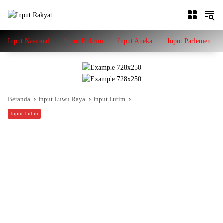
Langsung
ke
konten
Input Nasional
Input Hukrim
Input Aneka
Input Parlemen
Beranda
Input Luwu Raya
Input Lutim
Input Lutim