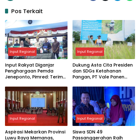
Pos Terkait
Input Regional
Input Regional
Input Rakyat Diganjar
Dukung Asta Cita Presiden
Penghargaan Pemda
dan SDGs Ketahanan
Jeneponto, Pimred: Terima
Pangan, PT Vale Panen
Kasih, Ini Jadi Motivasi
Bersama Demplot Padi
Berkelanjutan di Kolaka
Input Regional
Input Regional
Aspirasi Mekarkan Provinsi
Siswa SDN 49
Luwu Raya Memanas,
Passanggerahan Raih