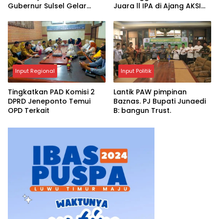
Gubernur Sulsel Gelar
Juara ll IPA di Ajang AKSI
Pertemuan dengan 4
2025
Kepala Daerah
Input Regional
Input Politik
Tingkatkan PAD Komisi 2
Lantik PAW pimpinan
DPRD Jeneponto Temui
Baznas. PJ Bupati Junaedi
OPD Terkait
B: bangun Trust.