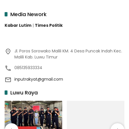
Media Nework
Kabar Lutim
|
Times Politik
Jl. Poros Sorowako Malili KM. 4 Desa Puncak Indah Kec.
Malili Kab. Luwu Timur
085135933334
inputrakyat@gmail.com
Luwu Raya