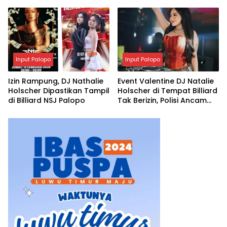
Manajemen Sampaikan
Permohonan Maaf
Input Palopo
Input Palopo
Izin Rampung, DJ Nathalie
Event Valentine DJ Natalie
Holscher Dipastikan Tampil
Holscher di Tempat Billiard
di Billiard NSJ Palopo
Tak Berizin, Polisi Ancam
Bubarkan