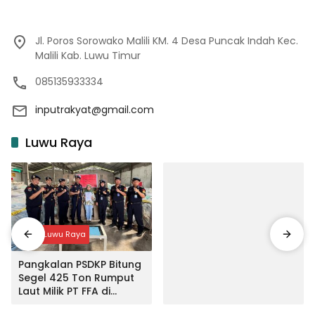
Jl. Poros Sorowako Malili KM. 4 Desa Puncak Indah Kec.
Malili Kab. Luwu Timur
085135933334
inputrakyat@gmail.com
Luwu Raya
Input Luwu Raya
Pangkalan PSDKP Bitung
Segel 425 Ton Rumput
Laut Milik PT FFA di
Makassar