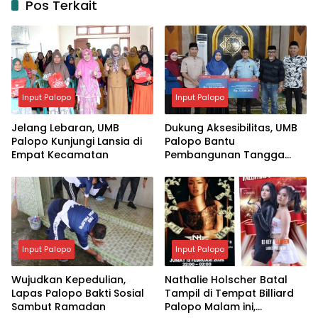
Pos Terkait
Input Palopo
Input Palopo
Jelang Lebaran, UMB
Dukung Aksesibilitas, UMB
Palopo Kunjungi Lansia di
Palopo Bantu
Empat Kecamatan
Pembangunan Tangga
Disabilitas di Masjid Agung
Input Palopo
Input Palopo
Wujudkan Kepedulian,
Nathalie Holscher Batal
Lapas Palopo Bakti Sosial
Tampil di Tempat Billiard
Sambut Ramadan
Palopo Malam ini,