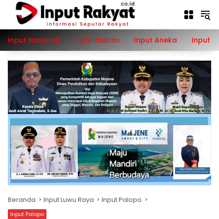
Langsung
ke
konten
Input Nasional
Input Hukrim
Input Aneka
Input P
Beranda
Input Luwu Raya
Input Palopo
Input Palopo