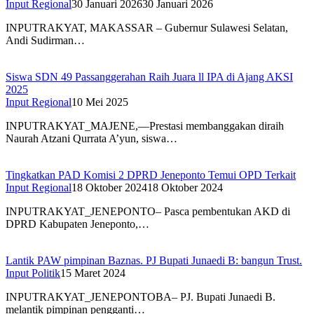
Input Regional
30 Januari 2026
30 Januari 2026
INPUTRAKYAT, MAKASSAR – Gubernur Sulawesi Selatan,
Andi Sudirman…
Siswa SDN 49 Passanggerahan Raih Juara ll IPA di Ajang AKSI
2025
Input Regional
10 Mei 2025
INPUTRAKYAT_MAJENE,—Prestasi membanggakan diraih
Naurah Atzani Qurrata A’yun, siswa…
Tingkatkan PAD Komisi 2 DPRD Jeneponto Temui OPD Terkait
Input Regional
18 Oktober 2024
18 Oktober 2024
INPUTRAKYAT_JENEPONTO– Pasca pembentukan AKD di
DPRD Kabupaten Jeneponto,…
Lantik PAW pimpinan Baznas. PJ Bupati Junaedi B: bangun Trust.
Input Politik
15 Maret 2024
INPUTRAKYAT_JENEPONTOBA– PJ. Bupati Junaedi B.
melantik pimpinan pengganti…