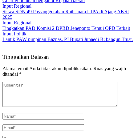
Gelar Pertemuan dengan 4 Kepala Daerah
Input Regional
Siswa SDN 49 Passanggerahan Raih Juara ll IPA di Ajang AKSI
2025
Input Regional
Tingkatkan PAD Komisi 2 DPRD Jeneponto Temui OPD Terkait
Input Politik
Lantik PAW pimpinan Baznas. PJ Bupati Junaedi B: bangun Trust.
Tinggalkan Balasan
Alamat email Anda tidak akan dipublikasikan.
Ruas yang wajib
ditandai
*