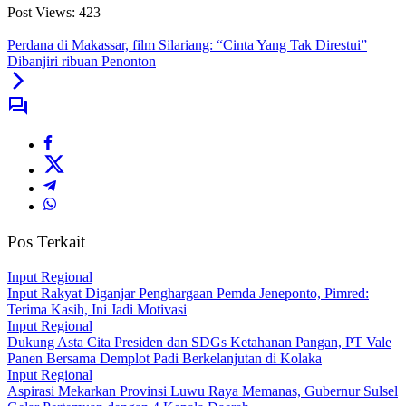
Post Views:
423
Perdana di Makassar, film Silariang: “Cinta Yang Tak Direstui”
Dibanjiri ribuan Penonton
Pos Terkait
Input Regional
Input Rakyat Diganjar Penghargaan Pemda Jeneponto, Pimred:
Terima Kasih, Ini Jadi Motivasi
Input Regional
Dukung Asta Cita Presiden dan SDGs Ketahanan Pangan, PT Vale
Panen Bersama Demplot Padi Berkelanjutan di Kolaka
Input Regional
Aspirasi Mekarkan Provinsi Luwu Raya Memanas, Gubernur Sulsel