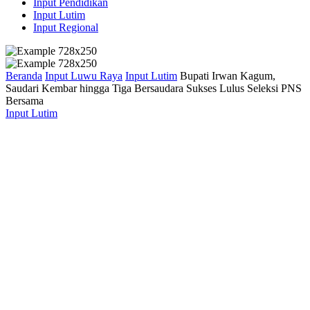
Input Pendidikan
Input Lutim
Input Regional
Beranda
Input Luwu Raya
Input Lutim
Bupati Irwan Kagum,
Saudari Kembar hingga Tiga Bersaudara Sukses Lulus Seleksi PNS
Bersama
Input Lutim