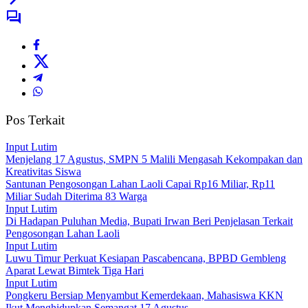
Pos Terkait
Input Lutim
Menjelang 17 Agustus, SMPN 5 Malili Mengasah Kekompakan dan
Kreativitas Siswa
Santunan Pengosongan Lahan Laoli Capai Rp16 Miliar, Rp11
Miliar Sudah Diterima 83 Warga
Input Lutim
Di Hadapan Puluhan Media, Bupati Irwan Beri Penjelasan Terkait
Pengosongan Lahan Laoli
Input Lutim
Luwu Timur Perkuat Kesiapan Pascabencana, BPBD Gembleng
Aparat Lewat Bimtek Tiga Hari
Input Lutim
Pongkeru Bersiap Menyambut Kemerdekaan, Mahasiswa KKN
Ikut Menghidupkan Semangat 17 Agustus