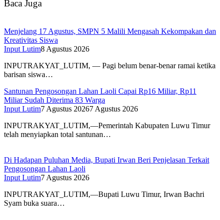
Baca Juga
Menjelang 17 Agustus, SMPN 5 Malili Mengasah Kekompakan dan
Kreativitas Siswa
Input Lutim
8 Agustus 2026
INPUTRAKYAT_LUTIM, — Pagi belum benar-benar ramai ketika
barisan siswa…
Santunan Pengosongan Lahan Laoli Capai Rp16 Miliar, Rp11
Miliar Sudah Diterima 83 Warga
Input Lutim
7 Agustus 2026
7 Agustus 2026
INPUTRAKYAT_LUTIM,—Pemerintah Kabupaten Luwu Timur
telah menyiapkan total santunan…
Di Hadapan Puluhan Media, Bupati Irwan Beri Penjelasan Terkait
Pengosongan Lahan Laoli
Input Lutim
7 Agustus 2026
INPUTRAKYAT_LUTIM,—Bupati Luwu Timur, Irwan Bachri
Syam buka suara…