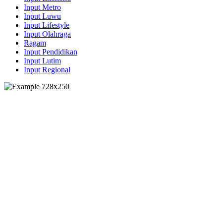
Input Metro
Input Luwu
Input Lifestyle
Input Olahraga
Ragam
Input Pendidikan
Input Lutim
Input Regional