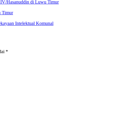
XIV/Hasanuddin di Luwu Timur
u Timur
kayaan Intelektual Komunal
dai
*