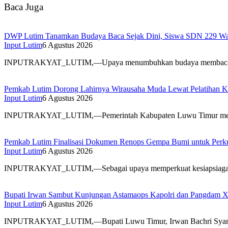
Baca Juga
DWP Lutim Tanamkan Budaya Baca Sejak Dini, Siswa SDN 229 War
Input Lutim
6 Agustus 2026
INPUTRAKYAT_LUTIM,—Upaya menumbuhkan budaya membaca dan
Pemkab Lutim Dorong Lahirnya Wirausaha Muda Lewat Pelatihan K
Input Lutim
6 Agustus 2026
INPUTRAKYAT_LUTIM,—Pemerintah Kabupaten Luwu Timur melal
Pemkab Lutim Finalisasi Dokumen Renops Gempa Bumi untuk Perku
Input Lutim
6 Agustus 2026
INPUTRAKYAT_LUTIM,—Sebagai upaya memperkuat kesiapsiagaan
Bupati Irwan Sambut Kunjungan Astamaops Kapolri dan Pangdam 
Input Lutim
6 Agustus 2026
INPUTRAKYAT_LUTIM,—Bupati Luwu Timur, Irwan Bachri Sya