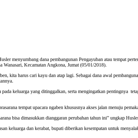
usler menyumbang dana pembangunan Pengayuban atau tempat pertemua
a Wanasari, Kecamatan Angkona, Jumat (05/01/2018).
aben, kita harus cari kayu dan atap lagi. Sebagai dana awal pembang
tannya.
pada keluarga yang ditinggalkan, serta mengingatkan pentingnya tet
 prasarana tempat upacara ngaben khususnya akses jalan menuju pemak
ana bisa dimasukkan dianggaran perubahan tahun ini” ungkap Husler d
tusan keluarga dan kerabat, bupati diberikan kesempatan untuk menyala