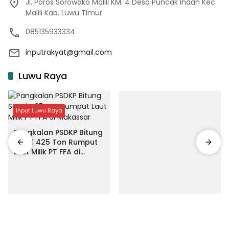
Jl. Poros Sorowako Malili KM. 4 Desa Puncak Indah Kec.
Malili Kab. Luwu Timur
085135933334
inputrakyat@gmail.com
Luwu Raya
Input Luwu Raya
Pangkalan PSDKP Bitung
Segel 425 Ton Rumput
Laut Milik PT FFA di
Makassar