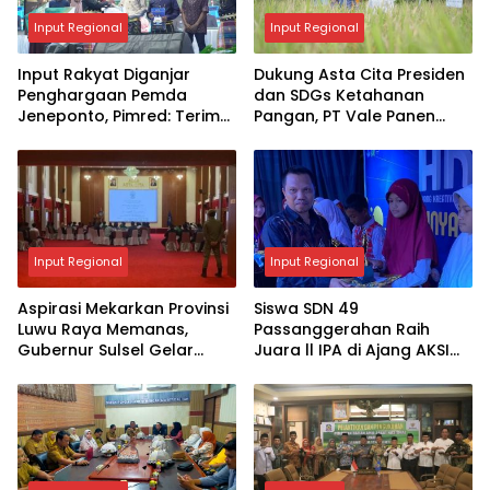
Input Regional
Input Regional
Input Rakyat Diganjar
Dukung Asta Cita Presiden
Penghargaan Pemda
dan SDGs Ketahanan
Jeneponto, Pimred: Terima
Pangan, PT Vale Panen
Kasih, Ini Jadi Motivasi
Bersama Demplot Padi
Berkelanjutan di Kolaka
Input Regional
Input Regional
Aspirasi Mekarkan Provinsi
Siswa SDN 49
Luwu Raya Memanas,
Passanggerahan Raih
Gubernur Sulsel Gelar
Juara ll IPA di Ajang AKSI
Pertemuan dengan 4
2025
Kepala Daerah