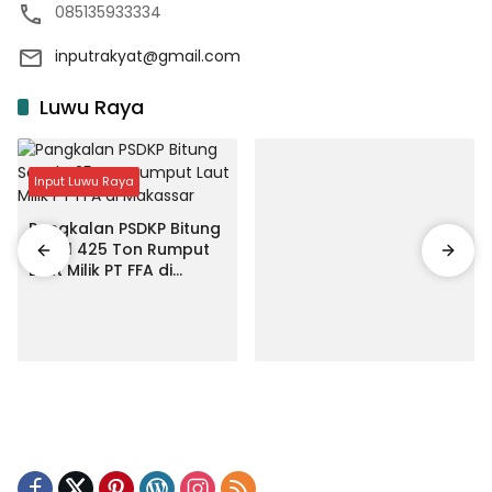
085135933334
inputrakyat@gmail.com
Luwu Raya
Input Luwu Raya
Pangkalan PSDKP Bitung
Segel 425 Ton Rumput
Laut Milik PT FFA di
Makassar