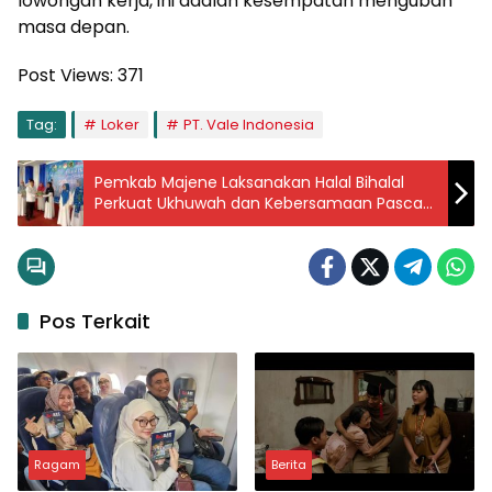
lowongan kerja, ini adalah kesempatan mengubah
masa depan.
Post Views:
371
Tag:
Loker
PT. Vale Indonesia
Pemkab Majene Laksanakan Halal Bihalal
Perkuat Ukhuwah dan Kebersamaan Pasca-
Idul Fitri
Pos Terkait
Ragam
Berita