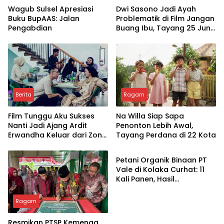
Wagub Sulsel Apresiasi
Dwi Sasono Jadi Ayah
Buku BupAAS: Jalan
Problematik di Film Jangan
Pengabdian
Buang Ibu, Tayang 25 Juni
2026
Berita
Ragam
Film Tunggu Aku Sukses
Na Willa Siap Sapa
Nanti Jadi Ajang Ardit
Penonton Lebih Awal,
Erwandha Keluar dari Zona
Tayang Perdana di 22 Kota
Ragam
Nyaman
Petani Organik Binaan PT
Vale di Kolaka Curhat: 11
Kali Panen, Hasil
Memuaskan
Ragam
Resmikan PTSP Kemenag