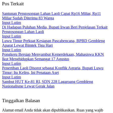
Pos Terkait
Santunan Pengosongan Lahan Laoli Capai Rp16 Miliar, Rp11
Miliar Sudah Diterima 83 Warga
Input Lutim
Di Hadapan Puluhan Media, Bupati Irwan Beri Penjelasan Terkait
Pengosongan Lahan Laoli
Input Lutim
Luwu Timur Perkuat Kesiapan Pascabencana, BPBD Gembleng
Aparat Lewat Bimtek Tiga Hari
Input Lutim
Pongkeru Bersiap Menyambut Kemerdekaan, Mahasiswa KKN
Ikut Menghidupkan Semangat 17 Agustus
Input Lutim
Penertiban Laoli Disorot sebagai Konflik Agraria, Bupati Luwu
Timur: Itu Keliru, Ini Penataan Aset
Input Lutim
Sambut HUT Ke-81 RI, SDN 228 Lagaroang Gembleng
Nasionalisme Lewat Gerak Jalan
Tinggalkan Balasan
Alamat email Anda tidak akan dipublikasikan.
Ruas yang wajib