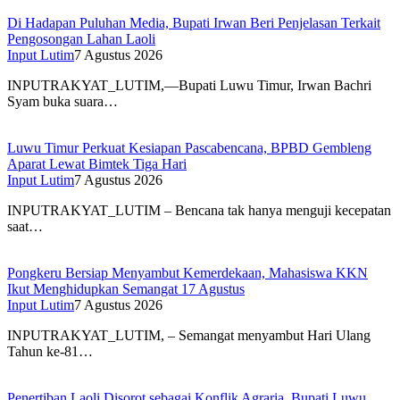
Di Hadapan Puluhan Media, Bupati Irwan Beri Penjelasan Terkait
Pengosongan Lahan Laoli
Input Lutim
7 Agustus 2026
INPUTRAKYAT_LUTIM,—Bupati Luwu Timur, Irwan Bachri
Syam buka suara…
Luwu Timur Perkuat Kesiapan Pascabencana, BPBD Gembleng
Aparat Lewat Bimtek Tiga Hari
Input Lutim
7 Agustus 2026
INPUTRAKYAT_LUTIM – Bencana tak hanya menguji kecepatan
saat…
Pongkeru Bersiap Menyambut Kemerdekaan, Mahasiswa KKN
Ikut Menghidupkan Semangat 17 Agustus
Input Lutim
7 Agustus 2026
INPUTRAKYAT_LUTIM, – Semangat menyambut Hari Ulang
Tahun ke-81…
Penertiban Laoli Disorot sebagai Konflik Agraria, Bupati Luwu