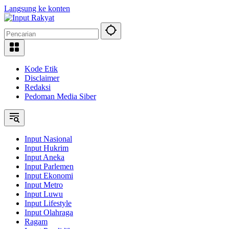
Langsung ke konten
Kode Etik
Disclaimer
Redaksi
Pedoman Media Siber
Input Nasional
Input Hukrim
Input Aneka
Input Parlemen
Input Ekonomi
Input Metro
Input Luwu
Input Lifestyle
Input Olahraga
Ragam