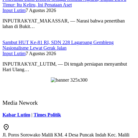
Timur: Itu Keliru, Ini Penataan Aset
Input Lutim
7 Agustus 2026
INPUTRAKYAT_MAKASSAR, — Narasi bahwa penertiban
lahan di Bukit…
Sambut HUT Ke-81 RI, SDN 228 Lagaroang Gembleng
Nasionalisme Lewat Gerak Jalan
Input Lutim
7 Agustus 2026
INPUTRAKYAT_LUTIM, — Di tengah persiapan menyambut
Hari Ulang…
Media Nework
Kabar Lutim
|
Times Politik
Jl. Poros Sorowako Malili KM. 4 Desa Puncak Indah Kec. Malili