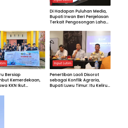
Di Hadapan Puluhan Media,
Bupati Irwan Beri Penjelasan
Terkait Pengosongan Lahan
Laoli
utim
Input Lutim
ru Bersiap
Penertiban Laoli Disorot
but Kemerdekaan,
sebagai Konflik Agraria,
swa KKN Ikut
Bupati Luwu Timur: Itu Keliru,
dupkan Semangat 17
Ini Penataan Aset
s