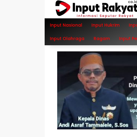
Langsung
ke
konten
Input Nasional
Input Hukrim
Inp
Input Olahraga
Ragam
Input P