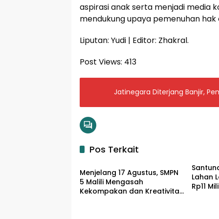
aspirasi anak serta menjadi media 
mendukung upaya pemenuhan hak an
Liputan: Yudi | Editor: Zhakral.
Post Views:
413
Jatinegara Diterjang Banjir, P
Pos Terkait
Input Lutim
Santun
Menjelang 17 Agustus, SMPN
Lahan L
5 Malili Mengasah
Rp11 Mi
Kekompakan dan Kreativitas
Warga
Siswa