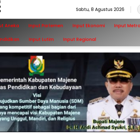
Sabtu, 8 Agustus 2026
ut Aneka
Input Parlemen
Input Ekonomi
Input Metr
endidikan
Input Lutim
Input Regional