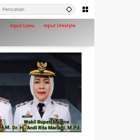
o
Input Luwu
Input Lifestyle