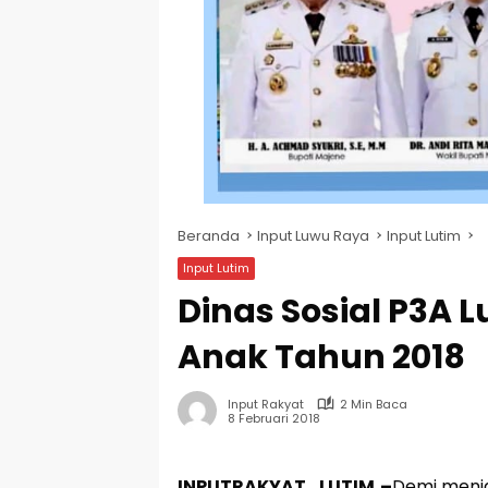
Beranda
Input Luwu Raya
Input Lutim
Input Lutim
Dinas Sosial P3A 
Anak Tahun 2018
Input Rakyat
2 Min Baca
8 Februari 2018
INPUTRAKYAT_LUTIM,–
Demi menj