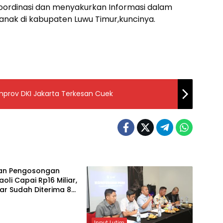
koordinasi dan menyakurkan Informasi dalam
ak di kabupaten Luwu Timur,kuncinya.
emprov DKI Jakarta Terkesan Cuek
an Pengosongan
aoli Capai Rp16 Miliar,
liar Sudah Diterima 83
Input Lutim