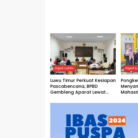
Input Lutim
Input L
Luwu Timur Perkuat Kesiapan
Pongke
Pascabencana, BPBD
Menyam
Gembleng Aparat Lewat
Mahasi
Bimtek Tiga Hari
Menghi
Agustu