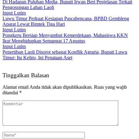
Di Hadapan Puluhan Media, Bupati Irwan Beri Penjelasan Terkait
Pengosongan Lahan Laoli
Input Lutim
Luwu Timur Perkuat Kesiapan Pascabencana, BPBD Gembleng
Aparat Lewat Bimtek Tiga Hari
Input Lutim
Pongkeru Bersiap Menyambut Kemerdekaan, Mahasiswa KKN
Ikut Menghidupkan Semangat 17 Agustus
Input Lutim
Penertiban Laoli Disorot sebagai Konflik Agraria, Bupati Luwu
Timur: Itu Keliru, Ini Penataan Aset
Tinggalkan Balasan
Alamat email Anda tidak akan dipublikasikan.
Ruas yang wajib
ditandai
*