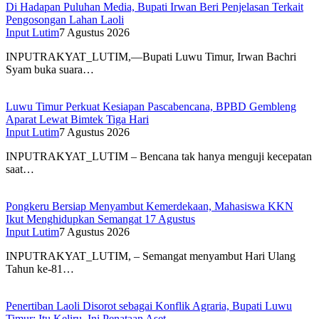
Di Hadapan Puluhan Media, Bupati Irwan Beri Penjelasan Terkait
Pengosongan Lahan Laoli
Input Lutim
7 Agustus 2026
INPUTRAKYAT_LUTIM,—Bupati Luwu Timur, Irwan Bachri
Syam buka suara…
Luwu Timur Perkuat Kesiapan Pascabencana, BPBD Gembleng
Aparat Lewat Bimtek Tiga Hari
Input Lutim
7 Agustus 2026
INPUTRAKYAT_LUTIM – Bencana tak hanya menguji kecepatan
saat…
Pongkeru Bersiap Menyambut Kemerdekaan, Mahasiswa KKN
Ikut Menghidupkan Semangat 17 Agustus
Input Lutim
7 Agustus 2026
INPUTRAKYAT_LUTIM, – Semangat menyambut Hari Ulang
Tahun ke-81…
Penertiban Laoli Disorot sebagai Konflik Agraria, Bupati Luwu
Timur: Itu Keliru, Ini Penataan Aset