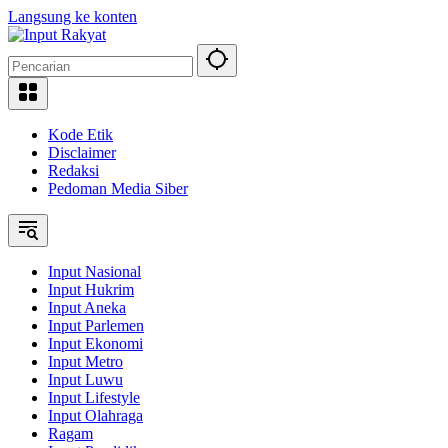
Langsung ke konten
Kode Etik
Disclaimer
Redaksi
Pedoman Media Siber
Input Nasional
Input Hukrim
Input Aneka
Input Parlemen
Input Ekonomi
Input Metro
Input Luwu
Input Lifestyle
Input Olahraga
Ragam