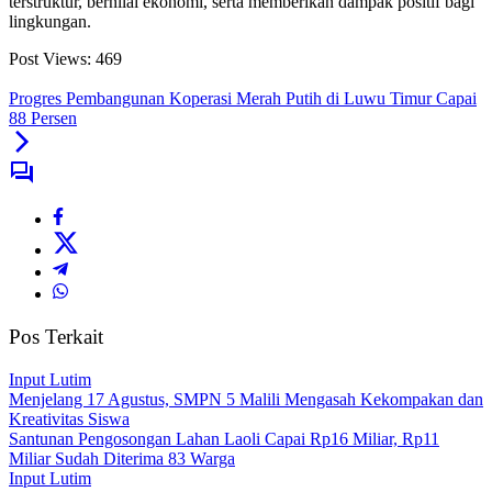
terstruktur, bernilai ekonomi, serta memberikan dampak positif bagi
lingkungan.
Post Views:
469
Progres Pembangunan Koperasi Merah Putih di Luwu Timur Capai
88 Persen
Pos Terkait
Input Lutim
Menjelang 17 Agustus, SMPN 5 Malili Mengasah Kekompakan dan
Kreativitas Siswa
Santunan Pengosongan Lahan Laoli Capai Rp16 Miliar, Rp11
Miliar Sudah Diterima 83 Warga
Input Lutim