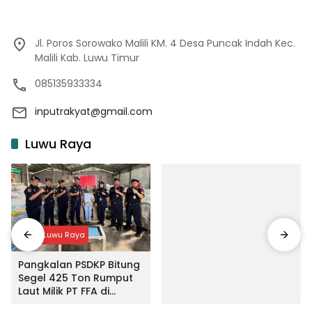
Jl. Poros Sorowako Malili KM. 4 Desa Puncak Indah Kec.
Malili Kab. Luwu Timur
085135933334
inputrakyat@gmail.com
Luwu Raya
Input Luwu Raya
Pangkalan PSDKP Bitung
Segel 425 Ton Rumput
Laut Milik PT FFA di
Makassar