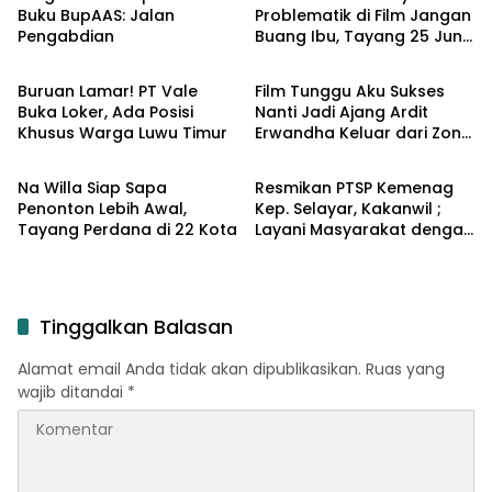
Buku BupAAS: Jalan
Problematik di Film Jangan
Pengabdian
Buang Ibu, Tayang 25 Juni
Ragam
Berita
2026
Buruan Lamar! PT Vale
Film Tunggu Aku Sukses
Buka Loker, Ada Posisi
Nanti Jadi Ajang Ardit
Khusus Warga Luwu Timur
Erwandha Keluar dari Zona
Ragam
Ragam
Nyaman
Na Willa Siap Sapa
Resmikan PTSP Kemenag
Penonton Lebih Awal,
Kep. Selayar, Kakanwil ;
Tayang Perdana di 22 Kota
Layani Masyarakat dengan
Hati
Tinggalkan Balasan
Alamat email Anda tidak akan dipublikasikan.
Ruas yang
wajib ditandai
*