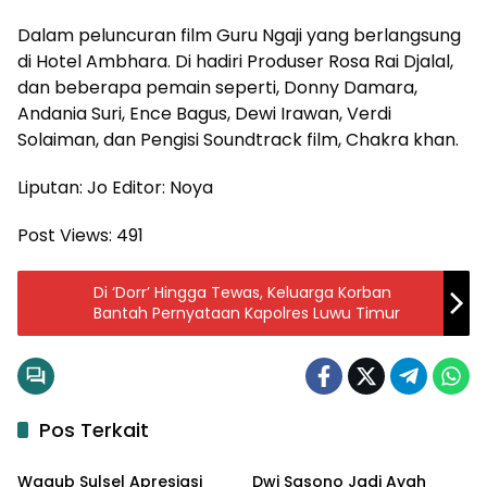
Dalam peluncuran film Guru Ngaji yang berlangsung
di Hotel Ambhara. Di hadiri Produser Rosa Rai Djalal,
dan beberapa pemain seperti, Donny Damara,
Andania Suri, Ence Bagus, Dewi Irawan, Verdi
Solaiman, dan Pengisi Soundtrack film, Chakra khan.
Liputan: Jo Editor: Noya
Post Views:
491
Di ‘Dorr’ Hingga Tewas, Keluarga Korban
Bantah Pernyataan Kapolres Luwu Timur
Pos Terkait
Ragam
Berita
Wagub Sulsel Apresiasi
Dwi Sasono Jadi Ayah