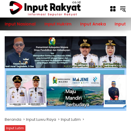
Langsung
ke
konten
Input Nasional
Input Hukrim
Input Aneka
Input P
Beranda
Input Luwu Raya
Input Lutim
Input Lutim