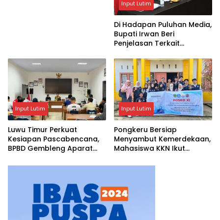
Input Lutim
Di Hadapan Puluhan Media,
Bupati Irwan Beri
Penjelasan Terkait
Pengosongan Lahan Laoli
Input Lutim
Input Lutim
Luwu Timur Perkuat
Pongkeru Bersiap
Kesiapan Pascabencana,
Menyambut Kemerdekaan,
BPBD Gembleng Aparat
Mahasiswa KKN Ikut
Lewat Bimtek Tiga Hari
Menghidupkan Semangat
17 Agustus