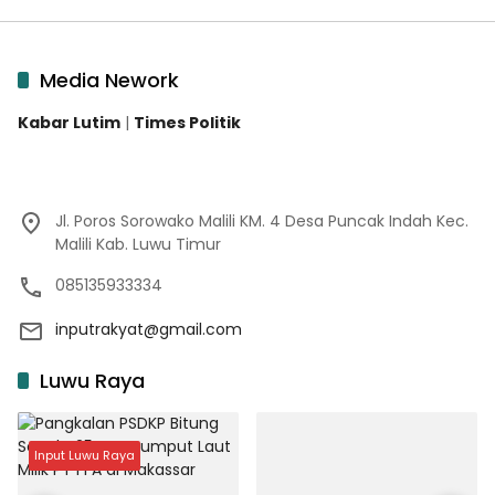
Media Nework
Kabar Lutim
|
Times Politik
Jl. Poros Sorowako Malili KM. 4 Desa Puncak Indah Kec.
Malili Kab. Luwu Timur
085135933334
inputrakyat@gmail.com
Luwu Raya
Input Luwu Raya