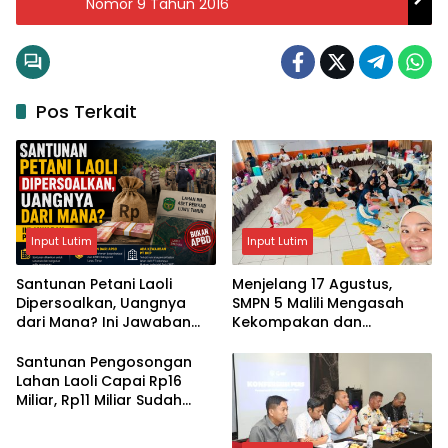
Nomor 9 Tahun 2016
Pos Terkait
Input Lutim
Input Lutim
Santunan Petani Laoli
Menjelang 17 Agustus,
Dipersoalkan, Uangnya
SMPN 5 Malili Mengasah
dari Mana? Ini Jawaban
Kekompakan dan
Pemkab Lutim
Kreativitas Siswa
Santunan Pengosongan
Lahan Laoli Capai Rp16
Miliar, Rp11 Miliar Sudah
Diterima 83 Warga