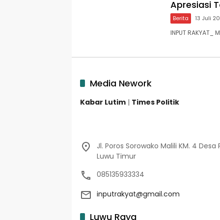
Apresiasi 
Berita
13 Juli 2
INPUT RAKYAT_ M
Media Nework
Kabar Lutim
|
Times Politik
Jl. Poros Sorowako Malili KM. 4 Desa 
Luwu Timur
085135933334
inputrakyat@gmail.com
Luwu Raya