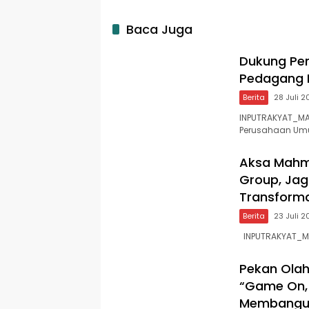
Baca Juga
Dukung Pem
Pedagang P
Berita
28 Juli 
INPUTRAKYAT_MA
Perusahaan U
Aksa Mahm
Group, Jag
Transforma
Berita
23 Juli 
INPUTRAKYAT_MA
Pekan Olah
“Game On,
Membangun