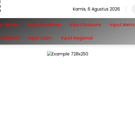
Kamis, 6 Agustus 2026
ut Aneka
Input Parlemen
Input Ekonomi
Input Metr
endidikan
Input Lutim
Input Regional