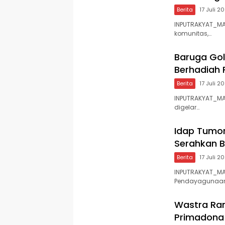
Berita
17 Juli 2
INPUTRAKYAT_MAK
komunitas,…
Baruga Golf
Berhadiah 
Berita
17 Juli 2
INPUTRAKYAT_MAK
digelar…
Idap Tumo
Serahkan 
Berita
17 Juli 2
INPUTRAKYAT_MAK
Pendayagunaan
Wastra Ram
Primadona 