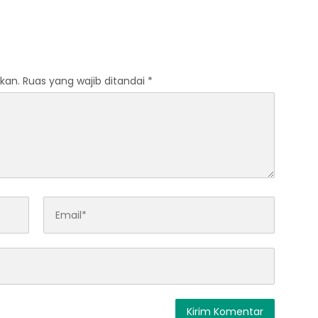
Cocodye Tuai Apresiasi
Tokoh Nasional
kan.
Ruas yang wajib ditandai
*