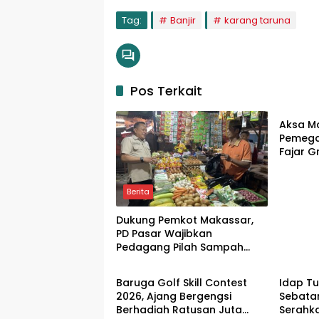
Tag:
Banjir
karang taruna
Pos Terkait
Berita
Aksa M
Pemega
Fajar G
Pendiri
Transfo
Berita
Dukung Pemkot Makassar,
PD Pasar Wajibkan
Pedagang Pilah Sampah
Berita
Berita
Organik dan Plastik
Baruga Golf Skill Contest
Idap T
2026, Ajang Bergengsi
Sebata
Berhadiah Ratusan Juta
Serahk