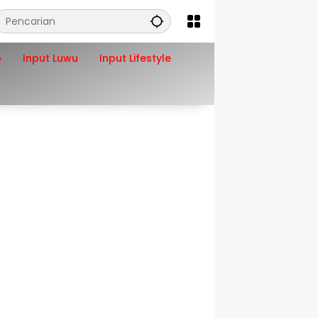
o
Input Luwu
Input Lifestyle