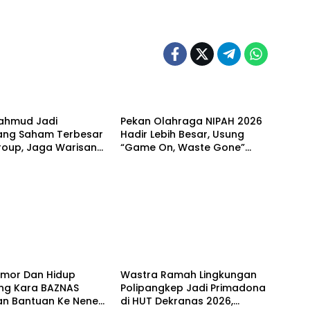
Berita
ahmud Jadi
Pekan Olahraga NIPAH 2026
ng Saham Terbesar
Hadir Lebih Besar, Usung
roup, Jaga Warisan
“Game On, Waste Gone”
 dan Perkuat
sebagai Langkah Baru
rmasi Bisnis
Membangun Ekosistem
Olahraga dan Keberlanjutan
Berita
umor Dan Hidup
Wastra Ramah Lingkungan
ng Kara BAZNAS
Polipangkep Jadi Primadona
an Bantuan Ke Nenek
di HUT Dekranas 2026,