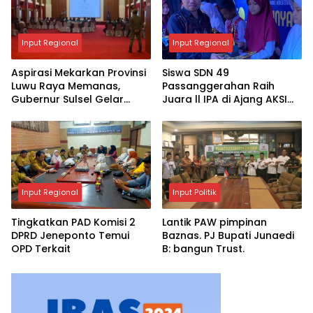
Input Regional
Input Regional
Aspirasi Mekarkan Provinsi
Siswa SDN 49
Luwu Raya Memanas,
Passanggerahan Raih
Gubernur Sulsel Gelar
Juara ll IPA di Ajang AKSI
Pertemuan dengan 4
2025
Kepala Daerah
Input Regional
Input Politik
Tingkatkan PAD Komisi 2
Lantik PAW pimpinan
DPRD Jeneponto Temui
Baznas. PJ Bupati Junaedi
OPD Terkait
B: bangun Trust.