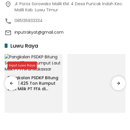
Jl. Poros Sorowako Malili KM. 4 Desa Puncak Indah Kec.
Malili Kab. Luwu Timur
085135933334
inputrakyat@gmail.com
Luwu Raya
Input Luwu Raya
Pangkalan PSDKP Bitung
Segel 425 Ton Rumput
Laut Milik PT FFA di
Makassar