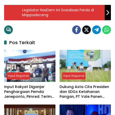
Legislator NasDem Ini Sosialisasi Perda di
Mappadeceng
Pos Terkait
Input Regional
Input Regional
Input Rakyat Diganjar
Dukung Asta Cita Presiden
Penghargaan Pemda
dan SDGs Ketahanan
Jeneponto, Pimred: Terima
Pangan, PT Vale Panen
Kasih, Ini Jadi Motivasi
Bersama Demplot Padi
Berkelanjutan di Kolaka