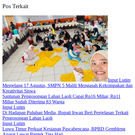
Pos Terkait
Input Lutim
Menjelang 17 Agustus, SMPN 5 Malili Mengasah Kekompakan dan
Kreativitas Siswa
Santunan Pengosongan Lahan Laoli Capai Rp16 Miliar, Rp11
Miliar Sudah Diterima 83 Warga
Input Lutim
Di Hadapan Puluhan Media, Bupati Irwan Beri Penjelasan Terkait
Pengosongan Lahan Laoli
Input Lutim
Luwu Timur Perkuat Kesiapan Pascabencana, BPBD Gembleng
Aparat Lewat Bimtek Tiga Hari