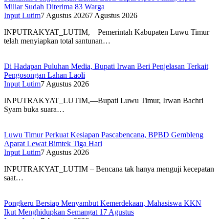
Miliar Sudah Diterima 83 Warga
Input Lutim
7 Agustus 2026
7 Agustus 2026
INPUTRAKYAT_LUTIM,—Pemerintah Kabupaten Luwu Timur
telah menyiapkan total santunan…
Di Hadapan Puluhan Media, Bupati Irwan Beri Penjelasan Terkait
Pengosongan Lahan Laoli
Input Lutim
7 Agustus 2026
INPUTRAKYAT_LUTIM,—Bupati Luwu Timur, Irwan Bachri
Syam buka suara…
Luwu Timur Perkuat Kesiapan Pascabencana, BPBD Gembleng
Aparat Lewat Bimtek Tiga Hari
Input Lutim
7 Agustus 2026
INPUTRAKYAT_LUTIM – Bencana tak hanya menguji kecepatan
saat…
Pongkeru Bersiap Menyambut Kemerdekaan, Mahasiswa KKN
Ikut Menghidupkan Semangat 17 Agustus