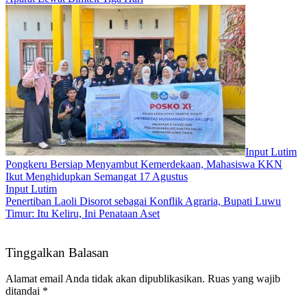
Input Lutim
Pongkeru Bersiap Menyambut Kemerdekaan, Mahasiswa KKN
Ikut Menghidupkan Semangat 17 Agustus
Input Lutim
Penertiban Laoli Disorot sebagai Konflik Agraria, Bupati Luwu
Timur: Itu Keliru, Ini Penataan Aset
Tinggalkan Balasan
Alamat email Anda tidak akan dipublikasikan.
Ruas yang wajib
ditandai
*