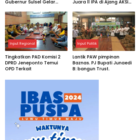
Gubernur Sulsel Gelar
Juara ll IPA di Ajang AKSI
Pertemuan dengan 4
2025
Kepala Daerah
Input Regional
Input Politik
Tingkatkan PAD Komisi 2
Lantik PAW pimpinan
DPRD Jeneponto Temui
Baznas. PJ Bupati Junaedi
OPD Terkait
B: bangun Trust.