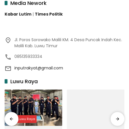
Media Nework
Kabar Lutim
|
Times Politik
Jl. Poros Sorowako Malili KM. 4 Desa Puncak Indah Kec.
Malili Kab. Luwu Timur
085135933334
inputrakyat@gmail.com
Luwu Raya
Input Luwu Raya