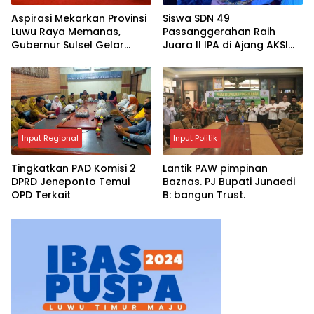
Aspirasi Mekarkan Provinsi
Siswa SDN 49
Luwu Raya Memanas,
Passanggerahan Raih
Gubernur Sulsel Gelar
Juara ll IPA di Ajang AKSI
Pertemuan dengan 4
2025
Kepala Daerah
Input Regional
Input Politik
Tingkatkan PAD Komisi 2
Lantik PAW pimpinan
DPRD Jeneponto Temui
Baznas. PJ Bupati Junaedi
OPD Terkait
B: bangun Trust.