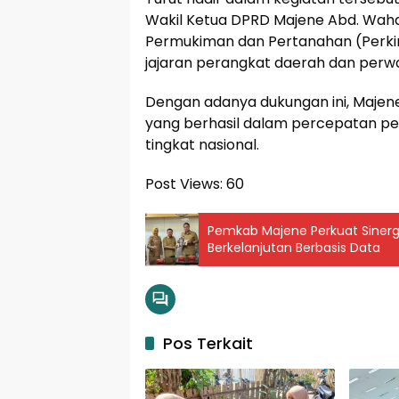
Wakil Ketua DPRD Majene Abd. Wah
Permukiman dan Pertanahan (Perki
jajaran perangkat daerah dan perwa
Dengan adanya dukungan ini, Majen
yang berhasil dalam percepatan pen
tingkat nasional.
Post Views:
60
Pemkab Majene Perkuat Siner
Berkelanjutan Berbasis Data
Pos Terkait