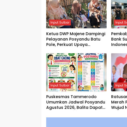
Input Sulbar
Input S
Ketua DWP Majene Dampingi
Pemkab
Pelayanan Posyandu Batu
Bank Su
Pole, Perkuat Upaya
Indones
Pencegahan Stunting
ASN unt
Melalui 
Input Sulbar
Input S
Puskesmas Tammerodo
Ratusan Ko
Umumkan Jadwal Posyandu
Merah 
Agustus 2026, Balita Dapat
Wujud 
Vitamin A dan Obat Cacing
Gotong
Gratis
Tanah A