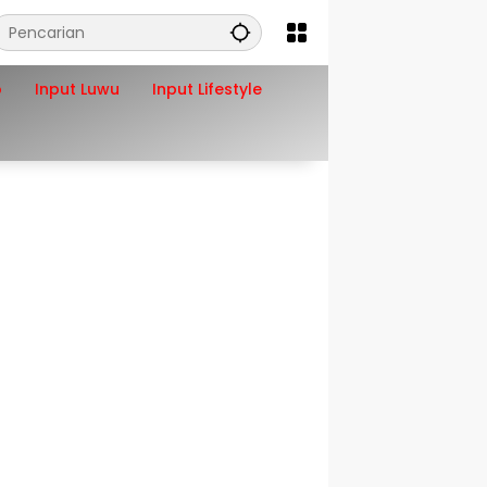
o
Input Luwu
Input Lifestyle