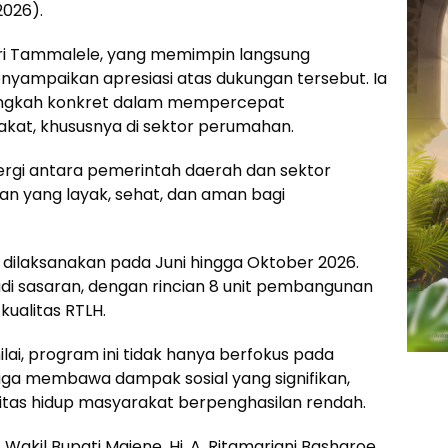
2026).
kri Tammalele, yang memimpin langsung
ampaikan apresiasi atas dukungan tersebut. Ia
 langkah konkret dalam mempercepat
kat, khususnya di sektor perumahan.
nergi antara pemerintah daerah dan sektor
n yang layak, sehat, dan aman bagi
 dilaksanakan pada Juni hingga Oktober 2026.
di sasaran, dengan rincian 8 unit pembangunan
kualitas RTLH.
i, program ini tidak hanya berfokus pada
uga membawa dampak sosial yang signifikan,
tas hidup masyarakat berpenghasilan rendah.
Wakil Bupati Majene, Hj. A. Ritamariani Basharoe,