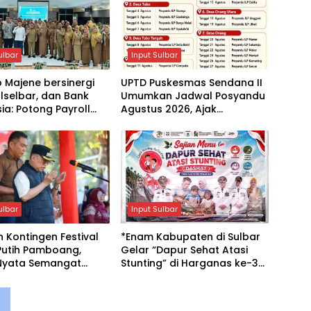
ulbar
Input Sulbar
 Majene bersinergi
UPTD Puskesmas Sendana II
lselbar, dan Bank
Umumkan Jadwal Posyandu
ia: Potong Payroll
Agustus 2026, Ajak
uk Retribusi Sampah
Masyarakat Manfaatkan
Sistem Digital
Bulan Vitamin A
ulbar
Input Sulbar
ntingen Festival
*Enam Kabupaten di Sulbar
Putih Pamboang,
Gelar “Dapur Sehat Atasi
Nyata Semangat
Stunting” di Harganas ke-33,
 Royong dan Cinta
Dipusatkan di Pendopo
ir
Rujab Bupati Majene*