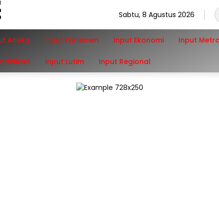
Sabtu, 8 Agustus 2026
ut Aneka
Input Parlemen
Input Ekonomi
Input Metr
endidikan
Input Lutim
Input Regional