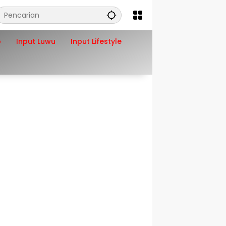
o
Input Luwu
Input Lifestyle