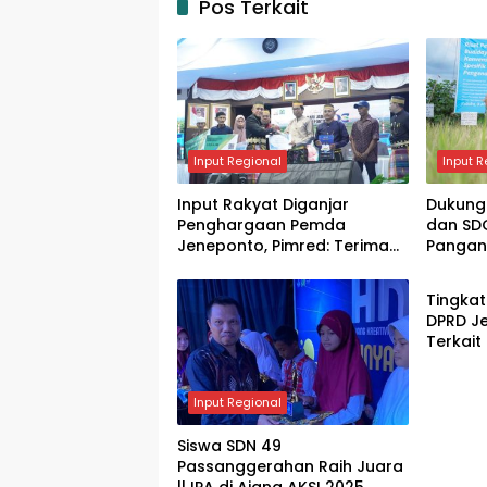
Pos Terkait
Input Regional
Input R
Input Rakyat Diganjar
Dukung 
Penghargaan Pemda
dan SD
Jeneponto, Pimred: Terima
Pangan,
Input R
Kasih, Ini Jadi Motivasi
Bersam
Berkela
Tingkat
DPRD J
Terkait
Input Regional
Siswa SDN 49
Passanggerahan Raih Juara