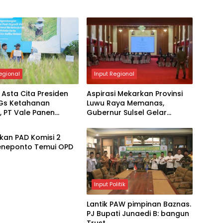
egional
Input Regional
Asta Cita Presiden
Aspirasi Mekarkan Provinsi
Gs Ketahanan
Luwu Raya Memanas,
 PT Vale Panen
Gubernur Sulsel Gelar
egional
a Demplot Padi
Pertemuan dengan 4 Kepala
njutan di Kolaka
Daerah
kan PAD Komisi 2
eneponto Temui OPD
Input Politik
Lantik PAW pimpinan Baznas.
PJ Bupati Junaedi B: bangun