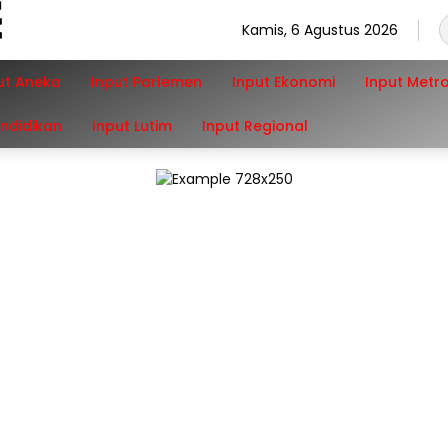
Kamis, 6 Agustus 2026
ut Aneka
Input Parlemen
Input Ekonomi
Input Metr
endidikan
Input Lutim
Input Regional