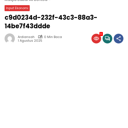
Input Ekonomi
c9d0234d-232f-43c3-88a3-
14be7f43ddde
0
Ardiansah
0 Min Baca
1 Agustus 2025