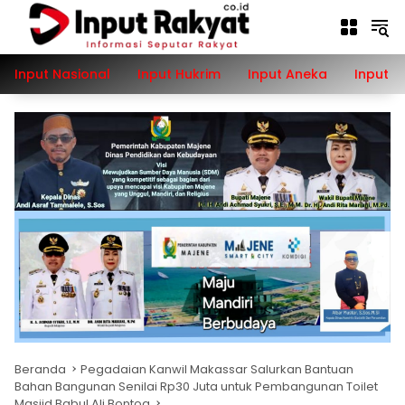
Langsung
ke
konten
Input Nasional
Input Hukrim
Input Aneka
Input P
Beranda
Pegadaian Kanwil Makassar Salurkan Bantuan
Bahan Bangunan Senilai Rp30 Juta untuk Pembangunan Toilet
Masjid Babul Ali Bontoa