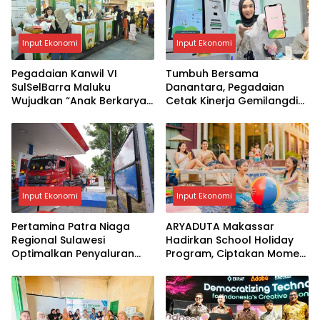
Input Ekonomi
Input Ekonomi
Pegadaian Kanwil VI
Tumbuh Bersama
SulSelBarra Maluku
Danantara, Pegadaian
Wujudkan “Anak Berkarya,
Cetak Kinerja Gemilangdi
Keluarga Berdaya” Lewat
Semester 1 Tahun 2026
Pameran UMKM dan Bazar
Emas
Input Ekonomi
Input Ekonomi
Pertamina Patra Niaga
ARYADUTA Makassar
Regional Sulawesi
Hadirkan School Holiday
Optimalkan Penyaluran
Program, Ciptakan Momen
BBM di Kota Makassar
Liburan yang Seru dan
Berkualitas untuk Keluarga