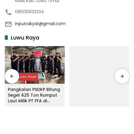
Malili Kab. Luwu Timur
085135933334
inputrakyat@gmail.com
Luwu Raya
Input Luwu Raya
Pangkalan PSDKP Bitung
Segel 425 Ton Rumput
Laut Milik PT FFA di
Makassar