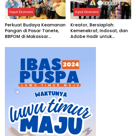
Input Ekonomi
Input Ekonomi
Perkuat Budaya Keamanan
Kreator, Bersiaplah:
Pangan di Pasar Tanete,
Kemenekraf, Indosat, dan
BBPOM di Makassar
Adobe Hadir untuk
Laksanakan Bimtek Pasar
Mengubah Kreativitas
Pangan Aman Berbasis
Menjadi Peluang Nyata
Komunitas