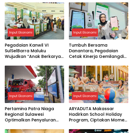
Input Ekonomi
Input Ekonomi
Pegadaian Kanwil VI
Tumbuh Bersama
SulSelBarra Maluku
Danantara, Pegadaian
Wujudkan “Anak Berkarya,
Cetak Kinerja Gemilangdi
Keluarga Berdaya” Lewat
Semester 1 Tahun 2026
Pameran UMKM dan Bazar
Emas
Input Ekonomi
Input Ekonomi
Pertamina Patra Niaga
ARYADUTA Makassar
Regional Sulawesi
Hadirkan School Holiday
Optimalkan Penyaluran
Program, Ciptakan Momen
BBM di Kota Makassar
Liburan yang Seru dan
Berkualitas untuk Keluarga