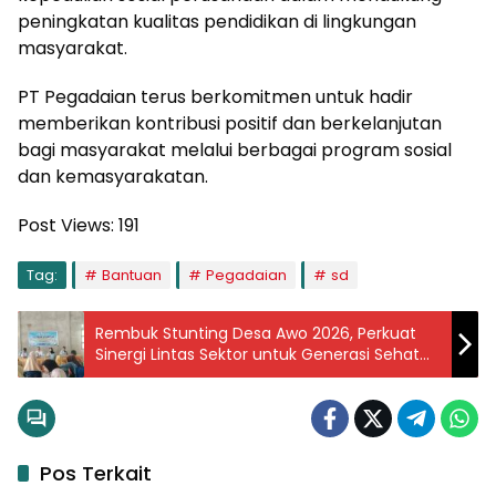
peningkatan kualitas pendidikan di lingkungan
masyarakat.
PT Pegadaian terus berkomitmen untuk hadir
memberikan kontribusi positif dan berkelanjutan
bagi masyarakat melalui berbagai program sosial
dan kemasyarakatan.
Post Views:
191
Tag:
Bantuan
Pegadaian
sd
Rembuk Stunting Desa Awo 2026, Perkuat
Sinergi Lintas Sektor untuk Generasi Sehat
dan Bebas Stunting
Pos Terkait