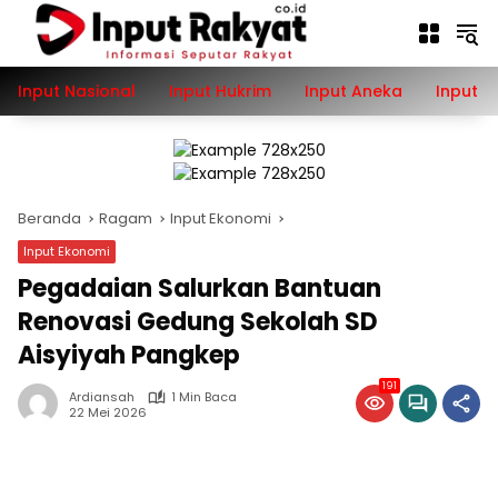
Langsung
ke
konten
Input Nasional
Input Hukrim
Input Aneka
Input P
Beranda
Ragam
Input Ekonomi
Input Ekonomi
Pegadaian Salurkan Bantuan
Renovasi Gedung Sekolah SD
Aisyiyah Pangkep
191
Ardiansah
1 Min Baca
22 Mei 2026