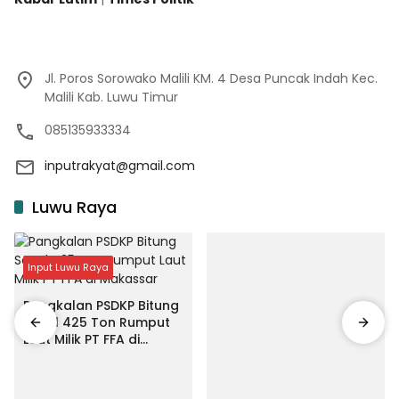
Jl. Poros Sorowako Malili KM. 4 Desa Puncak Indah Kec.
Malili Kab. Luwu Timur
085135933334
inputrakyat@gmail.com
Luwu Raya
Input Luwu Raya
Pangkalan PSDKP Bitung
Segel 425 Ton Rumput
Laut Milik PT FFA di
Makassar