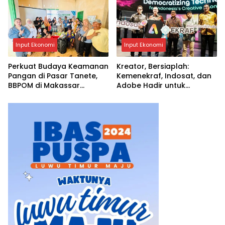
Input Ekonomi
Input Ekonomi
Perkuat Budaya Keamanan
Kreator, Bersiaplah:
Pangan di Pasar Tanete,
Kemenekraf, Indosat, dan
BBPOM di Makassar
Adobe Hadir untuk
Laksanakan Bimtek Pasar
Mengubah Kreativitas
Pangan Aman Berbasis
Menjadi Peluang Nyata
Komunitas