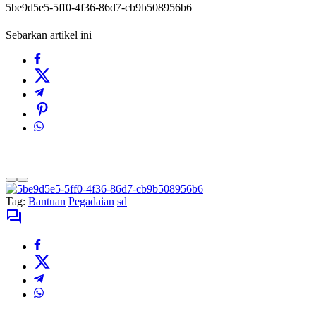
5be9d5e5-5ff0-4f36-86d7-cb9b508956b6
Sebarkan artikel ini
Tag:
Bantuan
Pegadaian
sd