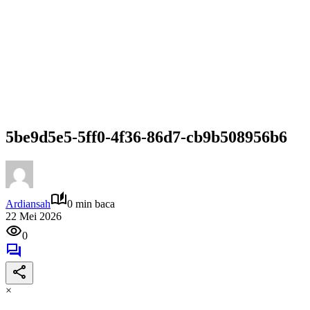
5be9d5e5-5ff0-4f36-86d7-cb9b508956b6
Ardiansah
0 min baca
22 Mei 2026
0
×