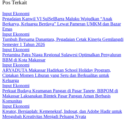
Pos Terkait
Input Ekonomi
Pegadaian Kanwil VI SulSelBarra Maluku Wujudkan “Anak
Berkarya, Keluarga Berdaya” Lewat Pameran UMKM dan Bazar
Emas
Input Ekonomi
Tumbuh Bersama Danantara, Pegadaian Cetak Kinerja Gemilangdi
Semester 1 Tahun 2026
Input Ekonomi
Pertamina Patra Niaga Regional Sulawesi Optimalkan Penyaluran
BBM di Kota Makassar
Input Ekonomi
ARYADUTA Makassar Hadirkan School Holiday Program,
Ciptakan Momen Liburan yang Seru dan Berkualitas untuk
Keluarga
Input Ekonomi
Perkuat Budaya Keamanan Pangan di Pasar Tanete, BBPOM di
Makassar Laksanakan Bimtek Pasar Pangan Aman Berbasis
Komunitas
Input Ekonomi
Kreator, Bersiaplah: Kemenekraf, Indosat, dan Adobe Hadir untuk
Mengubah Kreativitas Menjadi Peluang Nyata