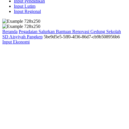
Input Pendidikan
Input Lutim
Input Regional
Beranda
Pegadaian Salurkan Bantuan Renovasi Gedung Sekolah
SD Aisyiyah Pangkep
5be9d5e5-5ff0-4f36-86d7-cb9b508956b6
Input Ekonomi