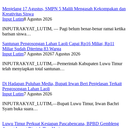
Menjelang 17 Agustus, SMPN 5 Malili Mengasah Kekompakan dan
Kreativitas Siswa
Input Lutim
8 Agustus 2026
INPUTRAKYAT_LUTIM, — Pagi belum benar-benar ramai ketika
barisan siswa…
Santunan Pengosongan Lahan Laoli Capai Rp16 Miliar, Rp11
Miliar Sudah Diterima 83 Warga
Input Lutim
7 Agustus 2026
7 Agustus 2026
INPUTRAKYAT_LUTIM,—Pemerintah Kabupaten Luwu Timur
telah menyiapkan total santunan…
Di Hadapan Puluhan Media, Bupati Irwan Beri Penjelasan Terkait
Pengosongan Lahan Laoli
Input Lutim
7 Agustus 2026
INPUTRAKYAT_LUTIM,—Bupati Luwu Timur, Irwan Bachri
Syam buka suara…
Luwu Timur Perkuat Kesiapan Pascabencana, BPBD Gembleng