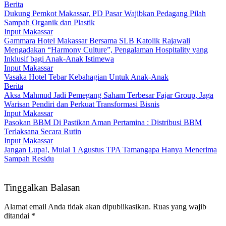
Berita
Dukung Pemkot Makassar, PD Pasar Wajibkan Pedagang Pilah
Sampah Organik dan Plastik
Input Makassar
Gammara Hotel Makassar Bersama SLB Katolik Rajawali
Mengadakan “Harmony Culture”, Pengalaman Hospitality yang
Inklusif bagi Anak-Anak Istimewa
Input Makassar
Vasaka Hotel Tebar Kebahagian Untuk Anak-Anak
Berita
Aksa Mahmud Jadi Pemegang Saham Terbesar Fajar Group, Jaga
Warisan Pendiri dan Perkuat Transformasi Bisnis
Input Makassar
Pasokan BBM Di Pastikan Aman Pertamina : Distribusi BBM
Terlaksana Secara Rutin
Input Makassar
Jangan Lupa!, Mulai 1 Agustus TPA Tamangapa Hanya Menerima
Sampah Residu
Tinggalkan Balasan
Alamat email Anda tidak akan dipublikasikan.
Ruas yang wajib
ditandai
*