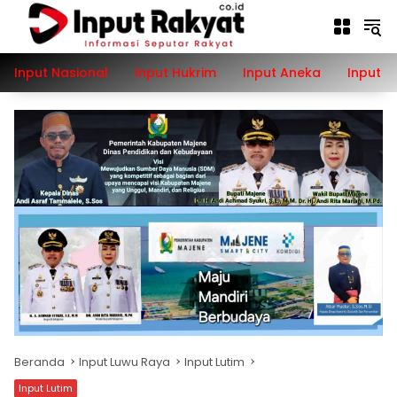
Langsung
ke
konten
Input Nasional
Input Hukrim
Input Aneka
Input P
Beranda
Input Luwu Raya
Input Lutim
Input Lutim