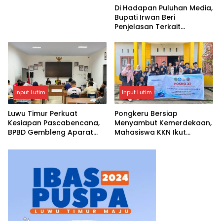
Di Hadapan Puluhan Media,
Bupati Irwan Beri
Penjelasan Terkait
Pengosongan Lahan Laoli
Input Lutim
Input Lutim
Luwu Timur Perkuat
Pongkeru Bersiap
Kesiapan Pascabencana,
Menyambut Kemerdekaan,
BPBD Gembleng Aparat
Mahasiswa KKN Ikut
Lewat Bimtek Tiga Hari
Menghidupkan Semangat
17 Agustus