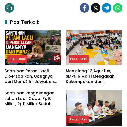
Pos Terkait
Input Lutim
Input Lutim
Santunan Petani Laoli
Menjelang 17 Agustus,
Dipersoalkan, Uangnya
SMPN 5 Malili Mengasah
dari Mana? Ini Jawaban
Kekompakan dan
Pemkab Lutim
Kreativitas Siswa
Santunan Pengosongan
Lahan Laoli Capai Rp16
Miliar, Rp11 Miliar Sudah
Diterima 83 Warga
Input Lutim