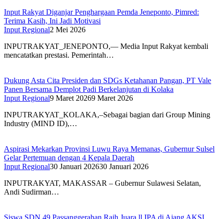
Input Rakyat Diganjar Penghargaan Pemda Jeneponto, Pimred:
Terima Kasih, Ini Jadi Motivasi
Input Regional
2 Mei 2026
INPUTRAKYAT_JENEPONTO,— Media Input Rakyat kembali
mencatatkan prestasi. Pemerintah…
Dukung Asta Cita Presiden dan SDGs Ketahanan Pangan, PT Vale
Panen Bersama Demplot Padi Berkelanjutan di Kolaka
Input Regional
9 Maret 2026
9 Maret 2026
INPUTRAKYAT_KOLAKA,–Sebagai bagian dari Group Mining
Industry (MIND ID),…
Aspirasi Mekarkan Provinsi Luwu Raya Memanas, Gubernur Sulsel
Gelar Pertemuan dengan 4 Kepala Daerah
Input Regional
30 Januari 2026
30 Januari 2026
INPUTRAKYAT, MAKASSAR – Gubernur Sulawesi Selatan,
Andi Sudirman…
Siswa SDN 49 Passanggerahan Raih Juara ll IPA di Ajang AKSI