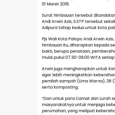
01 Maret 2018.
Surat himbauan tersebut ditandatan
Andi Arwin Azis, S.STP tersebut sek
Adipura tahap kedua untuk kota pal
Pjs Wali Kota Palopo Andi Arwin Azi
himbauan itu, diharapkan kepada s
bakti, berupa penataan, pembersiha
mulai pukul 07.30-09.00 WITA setiap 
Arwin juga mengharapkan untuk Ka
agar lebih meningkatkan kebersih
pemilah sampah (Lima Warna), 3R (3R
serta komposting.
“Dan untuk para Camat dan Lurah s
masyarakatnya untuk menjaga keb
perumahan, yang meliputi kebersiha