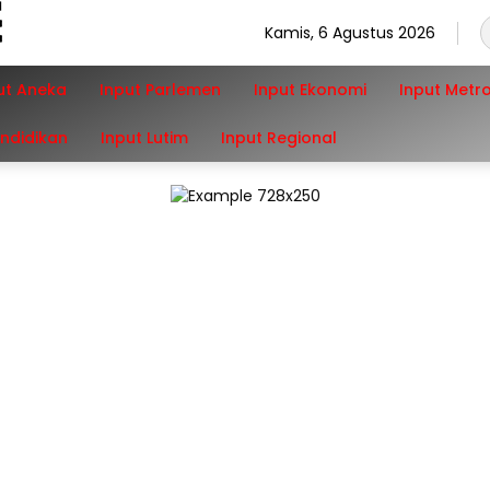
Kamis, 6 Agustus 2026
ut Aneka
Input Parlemen
Input Ekonomi
Input Metr
endidikan
Input Lutim
Input Regional