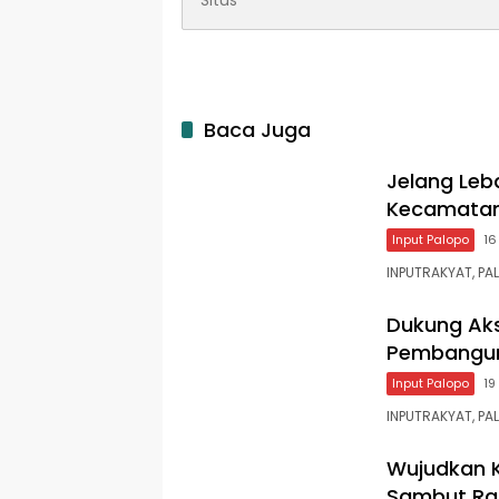
Baca Juga
Jelang Leb
Kecamata
Input Palopo
16
INPUTRAKYAT, PA
Dukung Aks
Pembanguna
Input Palopo
19
INPUTRAKYAT, PA
Wujudkan K
Sambut R