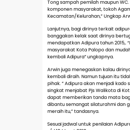
Tong sampah pemilah maupun WC. Da
komponen masyarakat, tokoh Agam
Kecamatan/Kelurahan,” Ungkap Arw
Lanjutnya, bagi dirinya terkait adi
banggakan kelak saat dirinya bertug
mendapatkan Adipura tahun 2015,.
masyarakat Kota Palopo dan muda
kembali Adipura” ungkapnya.
Arwin juga menegaskan kalau diriny
kembali diraih. Namun tujuan itu ti
pihak. ” Adipura akan menjadi kado 
singkat menjabat Pjs Walikota di K
dapat memberikan tanda mata bagi
dibantu semangat silaturahmi dan g
meraih itu,” tandasnya.
Sesuai jadwal untuk penilaian Adipu