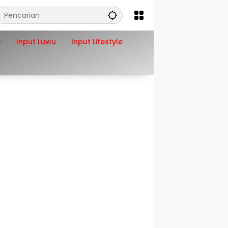
o
Input Luwu
Input Lifestyle