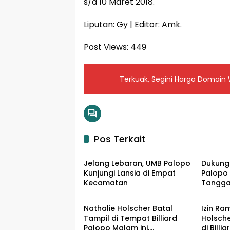
s/d 10 Maret 2018.
Liputan: Gy | Editor: Amk.
Post Views:
449
Terkuak, Segini Harga Domain 
Pos Terkait
Input Palopo
Input P
Jelang Lebaran, UMB Palopo
Dukung 
Kunjungi Lansia di Empat
Palopo
Kecamatan
Tangga 
Input Palopo
Input P
Agung
Nathalie Holscher Batal
Izin Ra
Tampil di Tempat Billiard
Holsche
Palopo Malam ini,
di Billi