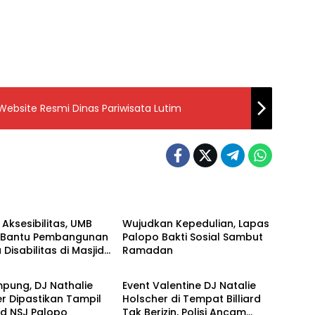
Website Resmi Dinas Pariwisata Lutim
alopo
Input Palopo
Aksesibilitas, UMB
Wujudkan Kepedulian, Lapas
 Bantu Pembangunan
Palopo Bakti Sosial Sambut
Disabilitas di Masjid
Ramadan
alopo
Input Palopo
mpung, DJ Nathalie
Event Valentine DJ Natalie
r Dipastikan Tampil
Holscher di Tempat Billiard
ard NSJ Palopo
Tak Berizin, Polisi Ancam