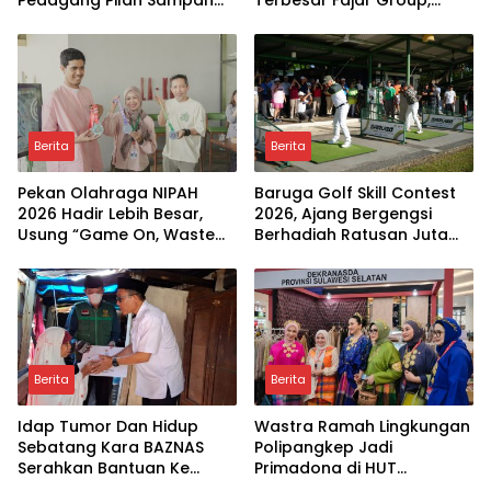
Pedagang Pilah Sampah
Terbesar Fajar Group,
Organik dan Plastik
Jaga Warisan Pendiri dan
Perkuat Transformasi
Bisnis
Berita
Berita
Pekan Olahraga NIPAH
Baruga Golf Skill Contest
2026 Hadir Lebih Besar,
2026, Ajang Bergengsi
Usung “Game On, Waste
Berhadiah Ratusan Juta
Gone” sebagai Langkah
Rupiah Kembali Digelar
Baru Membangun
Ekosistem Olahraga dan
Keberlanjutan
Berita
Berita
Idap Tumor Dan Hidup
Wastra Ramah Lingkungan
Sebatang Kara BAZNAS
Polipangkep Jadi
Serahkan Bantuan Ke
Primadona di HUT
Nenek Faedah
Dekranas 2026, Cocodye