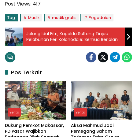
Post Views:
417
Tag:
Mudik
mudik gratis
Pegadaian
Jelang Idul Fitri, Kapolda Sulteng Tinjau
Pelabuhan Feri Kolonodale: Semua Berjalan
Lancar
Pos Terkait
Berita
Berita
Dukung Pemkot Makassar,
Aksa Mahmud Jadi
PD Pasar Wajibkan
Pemegang Saham