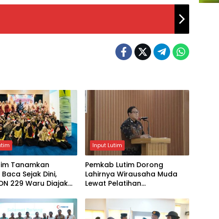
utim
Input Lutim
tim Tanamkan
Pemkab Lutim Dorong
Baca Sejak Dini,
Lahirnya Wirausaha Muda
DN 229 Waru Diajak
Lewat Pelatihan
Perpustakaan
Kewirausahaan Pemula