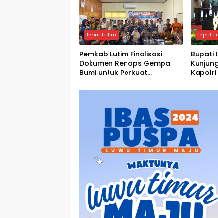
Input Lutim
Input L
Pemkab Lutim Finalisasi
Bupati
Dokumen Renops Gempa
Kunjun
Bumi untuk Perkuat
Kapolr
Penanganan Darurat
XIV/Ha
Timur