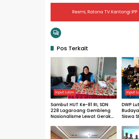
Resmi, Ratona TV Kantongi IPP
Pos Terkait
Input Lutim
Input L
Sambut HUT Ke-81 RI, SDN
DWP Lu
228 Lagaroang Gembleng
Budaya 
Nasionalisme Lewat Gerak
Siswa S
Jalan
Kenali 