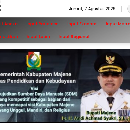
Jumat, 7 Agustus 2026
ut Aneka
Input Parlemen
Input Ekonomi
Input Metr
endidikan
Input Lutim
Input Regional