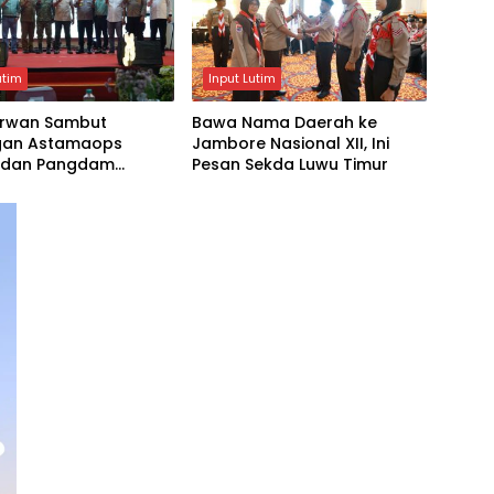
utim
Input Lutim
 Irwan Sambut
Bawa Nama Daerah ke
gan Astamaops
Jambore Nasional XII, Ini
i dan Pangdam
Pesan Sekda Luwu Timur
sanuddin di Luwu