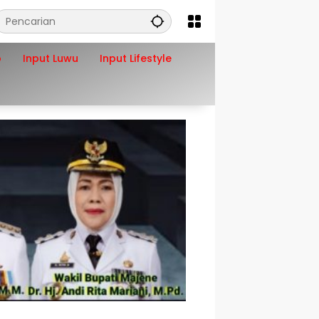
o
Input Luwu
Input Lifestyle