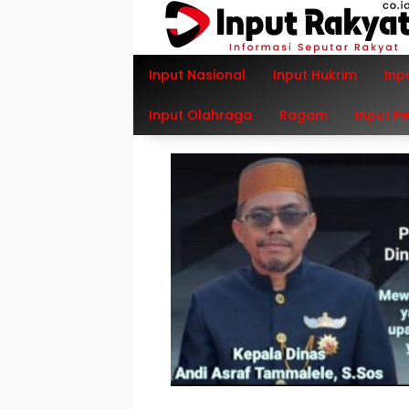
Langsung
ke
konten
Input Nasional
Input Hukrim
Inp
Input Olahraga
Ragam
Input P