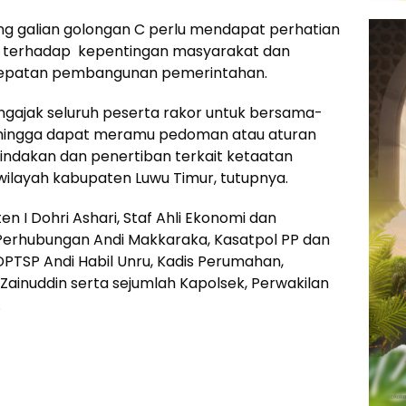
ng galian golongan C perlu mendapat perhatian
h terhadap kepentingan masyarakat dan
cepatan pembangunan pemerintahan.
gajak seluruh peserta rakor untuk bersama-
ehingga dapat meramu pedoman atau aturan
ndakan dan penertiban terkait ketaatan
wilayah kabupaten Luwu Timur, tutupnya.
ten I Dohri Ashari, Staf Ahli Ekonomi dan
Perhubungan Andi Makkaraka, Kasatpol PP dan
DPTSP Andi Habil Unru, Kadis Perumahan,
inuddin serta sejumlah Kapolsek, Perwakilan
.