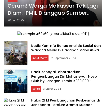
Geram! Warga Makassar Tak Lagi
Diam, IPMIL Dianggap Sumber
dan Pemicu Konflik
26 Juli 2025
[smartslider3 slider="4"]
Kadis Kominfo Bahas Analisis Sosial dan
Wacana Media Di Hadapan Mahasiswa
Input Metro
12 September 2024
Hadir sebagai Laboratorium
Pengembangan Diri Mahasiswa : Novo
Club by Paragon Tembus 180.000+
Pendaftar
Berita
3 Maret 2024
Habis 21 M Pembangunan Puskesmas di
Jeneponto Tercium Aroma Dugaan