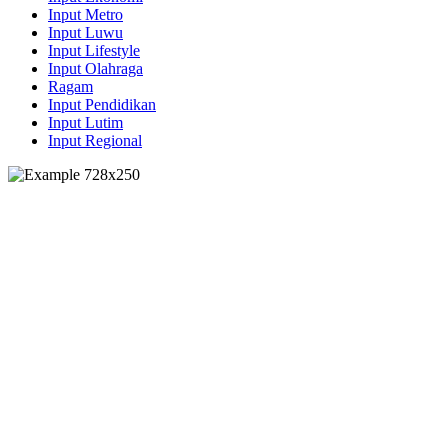
Input Metro
Input Luwu
Input Lifestyle
Input Olahraga
Ragam
Input Pendidikan
Input Lutim
Input Regional