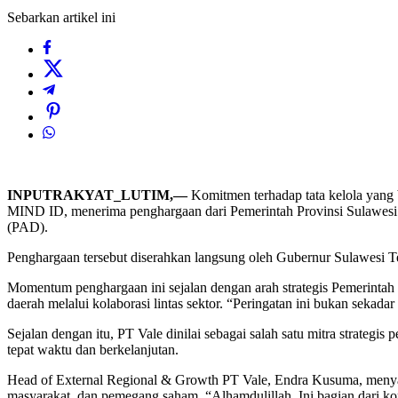
Sebarkan artikel ini
INPUTRAKYAT_LUTIM,—
Komitmen terhadap tata kelola yang
MIND ID, menerima penghargaan dari Pemerintah Provinsi Sulawesi T
(PAD).
Penghargaan tersebut diserahkan langsung oleh Gubernur Sulawesi T
Momentum penghargaan ini sejalan dengan arah strategis Pemerinta
daerah melalui kolaborasi lintas sektor. “Peringatan ini bukan sek
Sejalan dengan itu, PT Vale dinilai sebagai salah satu mitra strateg
tepat waktu dan berkelanjutan.
Head of External Regional & Growth PT Vale, Endra Kusuma, menya
masyarakat, dan pemegang saham. “Alhamdulillah. Ini bagian dari kom