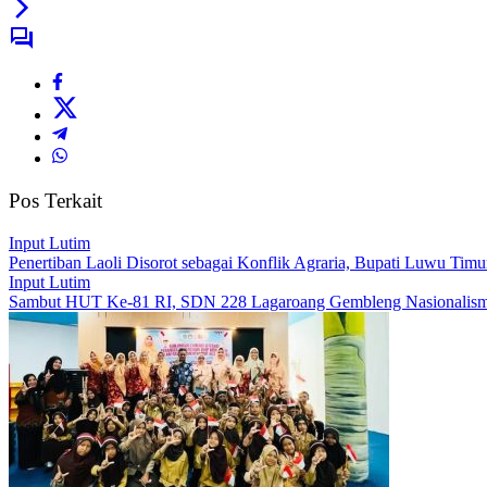
Pos Terkait
Input Lutim
Penertiban Laoli Disorot sebagai Konflik Agraria, Bupati Luwu Timur:
Input Lutim
Sambut HUT Ke-81 RI, SDN 228 Lagaroang Gembleng Nasionalism