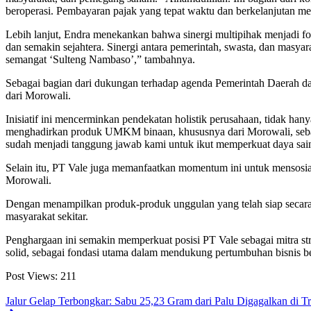
beroperasi. Pembayaran pajak yang tepat waktu dan berkelanjutan 
Lebih lanjut, Endra menekankan bahwa sinergi multipihak menjadi f
dan semakin sejahtera. Sinergi antara pemerintah, swasta, dan masya
semangat ‘Sulteng Nambaso’,” tambahnya.
Sebagai bagian dari dukungan terhadap agenda Pemerintah Daerah 
dari Morowali.
Inisiatif ini mencerminkan pendekatan holistik perusahaan, tidak ha
menghadirkan produk UMKM binaan, khususnya dari Morowali, seb
sudah menjadi tanggung jawab kami untuk ikut memperkuat daya sain
Selain itu, PT Vale juga memanfaatkan momentum ini untuk mensosial
Morowali.
Dengan menampilkan produk-produk unggulan yang telah siap secara
masyarakat sekitar.
Penghargaan ini semakin memperkuat posisi PT Vale sebagai mitra st
solid, sebagai fondasi utama dalam mendukung pertumbuhan bisnis be
Post Views:
211
Jalur Gelap Terbongkar: Sabu 25,23 Gram dari Palu Digagalkan di T