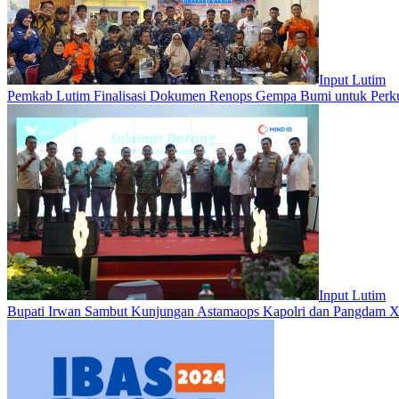
Input Lutim
Pemkab Lutim Finalisasi Dokumen Renops Gempa Bumi untuk Perku
Input Lutim
Bupati Irwan Sambut Kunjungan Astamaops Kapolri dan Pangdam 