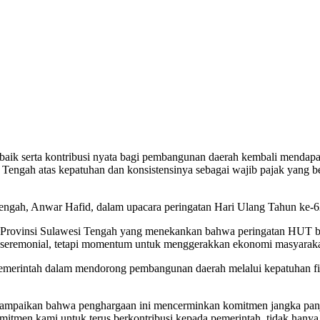
 baik serta kontribusi nyata bagi pembangunan daerah kembali mendapa
engah atas kepatuhan dan konsistensinya sebagai wajib pajak yang ber
engah, Anwar Hafid, dalam upacara peringatan Hari Ulang Tahun ke-62
h Provinsi Sulawesi Tengah yang menekankan bahwa peringatan HUT b
adar seremonial, tetapi momentum untuk menggerakkan ekonomi masyarak
is pemerintah dalam mendorong pembangunan daerah melalui kepatuhan fi
mpaikan bahwa penghargaan ini mencerminkan komitmen jangka panja
itmen kami untuk terus berkontribusi kepada pemerintah, tidak hanya d