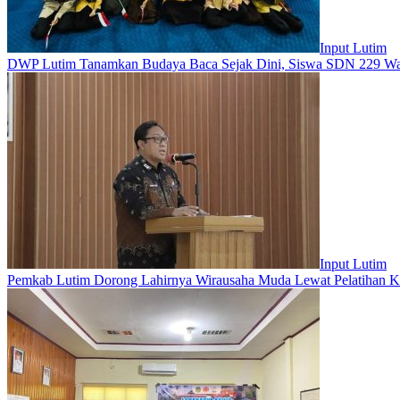
Input Lutim
DWP Lutim Tanamkan Budaya Baca Sejak Dini, Siswa SDN 229 War
Input Lutim
Pemkab Lutim Dorong Lahirnya Wirausaha Muda Lewat Pelatihan K