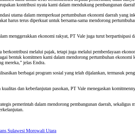
merupakan kontribusi nyata kami dalam mendukung pembangunan daerah
ondasi utama dalam memperkuat pertumbuhan ekonomi daerah yang inkl
rakat harus terus diperkuat untuk bersama-sama mendorong pertumbuhan
dalam menggerakkan ekonomi rakyat, PT Vale juga turut berpartisipa
nya berkontribusi melalui pajak, tetapi juga melalui pemberdayaan ek
agai bentuk komitmen kami dalam mendorong pertumbuhan ekonomi l
g mereka,” jelas Endra.
isasikan berbagai program sosial yang telah dijalankan, termasuk pe
 kualitas dan keberlanjutan pasokan, PT Vale menegaskan komitmenn
rategis pemerintah dalam mendorong pembangunan daerah, sekaligus me
rkelanjutan.
rans Sulawesi Morowali Utara