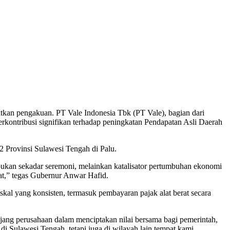
tkan pengakuan. PT Vale Indonesia Tbk (PT Vale), bagian dari
kontribusi signifikan terhadap peningkatan Pendapatan Asli Daerah
 Provinsi Sulawesi Tengah di Palu.
ukan sekadar seremoni, melainkan katalisator pertumbuhan ekonomi
at,” tegas Gubernur Anwar Hafid.
skal yang konsisten, termasuk pembayaran pajak alat berat secara
ng perusahaan dalam menciptakan nilai bersama bagi pemerintah,
i Sulawesi Tengah, tetapi juga di wilayah lain tempat kami