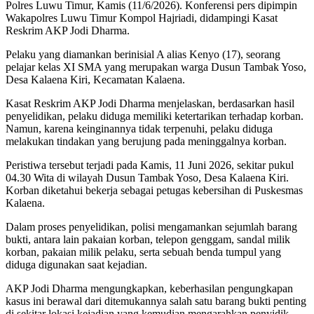
Polres Luwu Timur, Kamis (11/6/2026). Konferensi pers dipimpin
Wakapolres Luwu Timur Kompol Hajriadi, didampingi Kasat
Reskrim AKP Jodi Dharma.
Pelaku yang diamankan berinisial A alias Kenyo (17), seorang
pelajar kelas XI SMA yang merupakan warga Dusun Tambak Yoso,
Desa Kalaena Kiri, Kecamatan Kalaena.
Kasat Reskrim AKP Jodi Dharma menjelaskan, berdasarkan hasil
penyelidikan, pelaku diduga memiliki ketertarikan terhadap korban.
Namun, karena keinginannya tidak terpenuhi, pelaku diduga
melakukan tindakan yang berujung pada meninggalnya korban.
Peristiwa tersebut terjadi pada Kamis, 11 Juni 2026, sekitar pukul
04.30 Wita di wilayah Dusun Tambak Yoso, Desa Kalaena Kiri.
Korban diketahui bekerja sebagai petugas kebersihan di Puskesmas
Kalaena.
Dalam proses penyelidikan, polisi mengamankan sejumlah barang
bukti, antara lain pakaian korban, telepon genggam, sandal milik
korban, pakaian milik pelaku, serta sebuah benda tumpul yang
diduga digunakan saat kejadian.
AKP Jodi Dharma mengungkapkan, keberhasilan pengungkapan
kasus ini berawal dari ditemukannya salah satu barang bukti penting
di sekitar lokasi kejadian yang kemudian mengarahkan penyidik