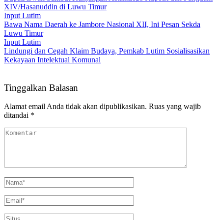
XIV/Hasanuddin di Luwu Timur
Input Lutim
Bawa Nama Daerah ke Jambore Nasional XII, Ini Pesan Sekda
Luwu Timur
Input Lutim
Lindungi dan Cegah Klaim Budaya, Pemkab Lutim Sosialisasikan
Kekayaan Intelektual Komunal
Tinggalkan Balasan
Alamat email Anda tidak akan dipublikasikan.
Ruas yang wajib
ditandai
*