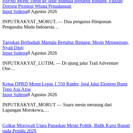
HIPMI Morut Turun ke Jalur Mamala Bertabur Bintang, Fauzan
Dorong Promosi Wisata Petualangan
Input Sulteng
8 Agustus 2026
INPUTRAKYAT_MORUT, — Dua pengurus Himpunan
Pengusaha Muda Indonesia…
Tanjakan Berhadiah Mamala Bertabur Bintang: Mesin Menggeram,
Nyali Diuji
Input Sulteng
8 Agustus 2026
INPUTRAKYAT_LUTIM, — Di ujung jalur Trail Adventure
One…
Ketua DPRD Morut Lepas 1.550 Raider, Jajal Jalur Ekstrem Bumi
Tepo Asa Aroa
Input Sulteng
8 Agustus 2026
INPUTRAKYAT_MORUT — Suara mesin meraung dari
Lapangan Morokowa,…
Golkar Morowali Utara Panaskan Mesin Politik, Bidik Kursi Bupati
pada Pemilu 2029