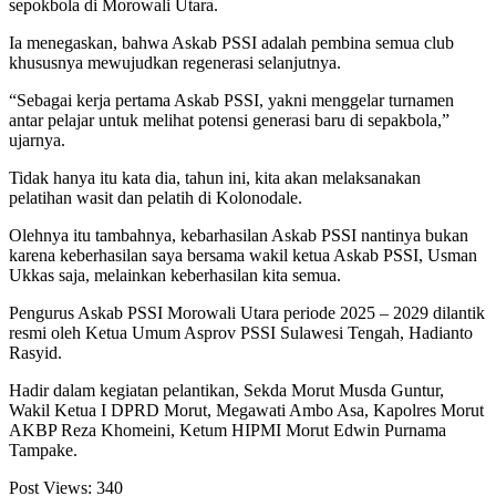
sepokbola di Morowali Utara.
Ia menegaskan, bahwa Askab PSSI adalah pembina semua club
khususnya mewujudkan regenerasi selanjutnya.
“Sebagai kerja pertama Askab PSSI, yakni menggelar turnamen
antar pelajar untuk melihat potensi generasi baru di sepakbola,”
ujarnya.
Tidak hanya itu kata dia, tahun ini, kita akan melaksanakan
pelatihan wasit dan pelatih di Kolonodale.
Olehnya itu tambahnya, kebarhasilan Askab PSSI nantinya bukan
karena keberhasilan saya bersama wakil ketua Askab PSSI, Usman
Ukkas saja, melainkan keberhasilan kita semua.
Pengurus Askab PSSI Morowali Utara periode 2025 – 2029 dilantik
resmi oleh Ketua Umum Asprov PSSI Sulawesi Tengah, Hadianto
Rasyid.
Hadir dalam kegiatan pelantikan, Sekda Morut Musda Guntur,
Wakil Ketua I DPRD Morut, Megawati Ambo Asa, Kapolres Morut
AKBP Reza Khomeini, Ketum HIPMI Morut Edwin Purnama
Tampake.
Post Views:
340