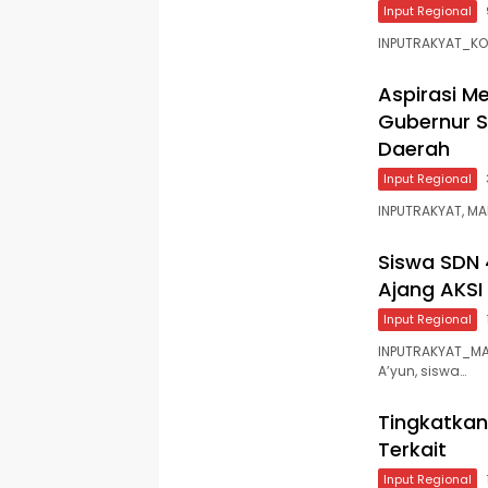
Input Regional
INPUTRAKYAT_KOL
Aspirasi M
Gubernur S
Daerah
Input Regional
INPUTRAKYAT, MA
Siswa SDN 
Ajang AKSI
Input Regional
INPUTRAKYAT_MA
A’yun, siswa…
Tingkatkan
Terkait
Input Regional