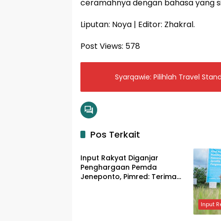
ceramahnya dengan bahasa yang simp
Liputan: Noya | Editor: Zhakral.
Post Views:
578
Syarqawie: Pilihlah Travel Stand
Pos Terkait
Input Regional
Input Rakyat Diganjar
Penghargaan Pemda
Jeneponto, Pimred: Terima
Kasih, Ini Jadi Motivasi
Input R