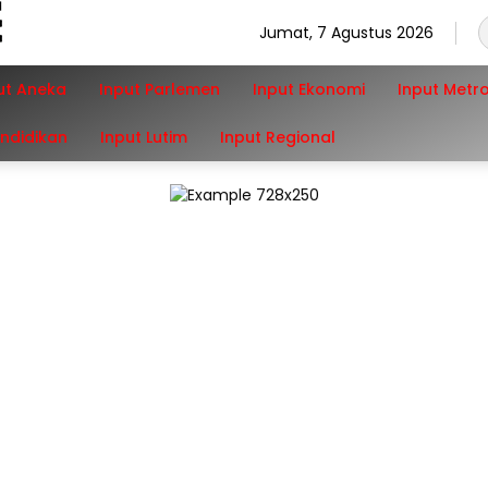
Jumat, 7 Agustus 2026
ut Aneka
Input Parlemen
Input Ekonomi
Input Metr
endidikan
Input Lutim
Input Regional