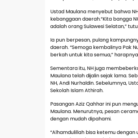
Ustad Maulana menyebut bahwa NH m
kebanggaan daerah.“Kita bangga NH 
adalah orang Sulawesi Selatan,” tutu
Ia pun berpesan, pulang kampungnya
daerah. “Semoga kembalinya Pak Nur
berkah untuk kita semua,” harapnya
Sementara itu, NH juga membeberk
Maulana telah dijalin sejak lama. Se
NH, Andi Nurhaldin. Sebelumnya, Us
Sekolah Islam Athirah.
Pasangan Aziz Qahhar ini pun men
Maulana. Menurutnya, pesan cerama
dengan mudah dipahami.
“Alhamdulillah bisa ketemu dengan ust