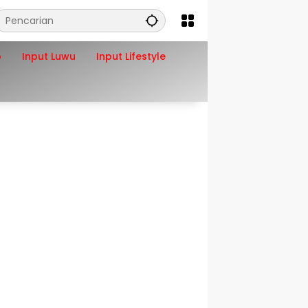
o
Input Luwu
Input Lifestyle