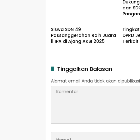
Dukung 
dan SD
Pangan,
Input Regional
Input R
Bersam
Berkela
Siswa SDN 49
Tingkat
Passanggerahan Raih Juara
DPRD J
ll IPA di Ajang AKSI 2025
Terkait
Tinggalkan Balasan
Alamat email Anda tidak akan dipublikasi