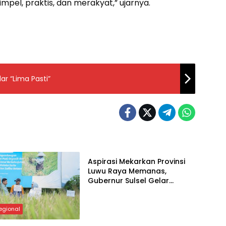
el, praktis, dan merakyat,” ujarnya.
ar “Lima Pasti”
Input Regional
Aspirasi Mekarkan Provinsi
Luwu Raya Memanas,
Gubernur Sulsel Gelar
Pertemuan dengan 4 Kepala
Daerah
egional