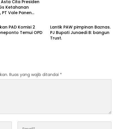
Asta Cita Presiden
Gs Ketahanan
 PT Vale Panen
egional
Input Politik
a Demplot Padi
njutan di Kolaka
kan PAD Komisi 2
Lantik PAW pimpinan Baznas.
eneponto Temui OPD
PJ Bupati Junaedi B: bangun
Trust.
kan.
Ruas yang wajib ditandai
*