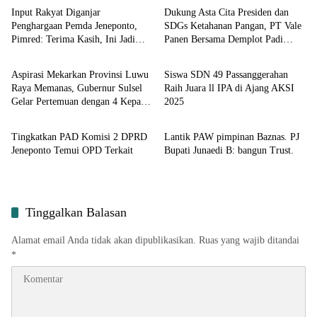
Input Rakyat Diganjar
Dukung Asta Cita Presiden dan
Penghargaan Pemda Jeneponto,
SDGs Ketahanan Pangan, PT Vale
Pimred: Terima Kasih, Ini Jadi
Panen Bersama Demplot Padi
Input Regional
Input Regional
Motivasi
Berkelanjutan di Kolaka
Aspirasi Mekarkan Provinsi Luwu
Siswa SDN 49 Passanggerahan
Raya Memanas, Gubernur Sulsel
Raih Juara ll IPA di Ajang AKSI
Gelar Pertemuan dengan 4 Kepala
2025
Input Regional
Input Politik
Daerah
Tingkatkan PAD Komisi 2 DPRD
Lantik PAW pimpinan Baznas. PJ
Jeneponto Temui OPD Terkait
Bupati Junaedi B: bangun Trust.
Tinggalkan Balasan
Alamat email Anda tidak akan dipublikasikan.
Ruas yang wajib ditandai
*