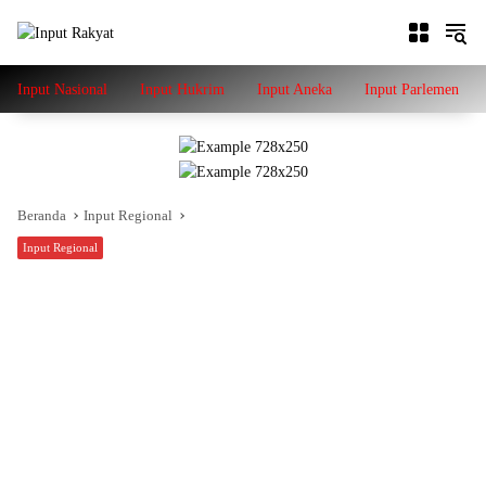
Langsung
ke
konten
Input Nasional
Input Hukrim
Input Aneka
Input Parlemen
Beranda
Input Regional
Input Regional