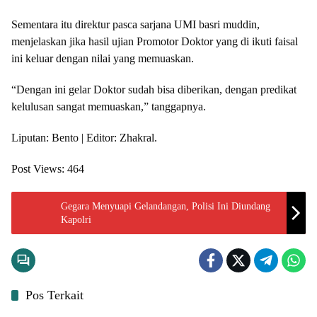
Sementara itu direktur pasca sarjana UMI basri muddin,
menjelaskan jika hasil ujian Promotor Doktor yang di ikuti faisal
ini keluar dengan nilai yang memuaskan.
“Dengan ini gelar Doktor sudah bisa diberikan, dengan predikat
kelulusan sangat memuaskan,” tanggapnya.
Liputan: Bento | Editor: Zhakral.
Post Views:
464
Gegara Menyuapi Gelandangan, Polisi Ini Diundang
Kapolri
Pos Terkait
Input Regional
Input Regional