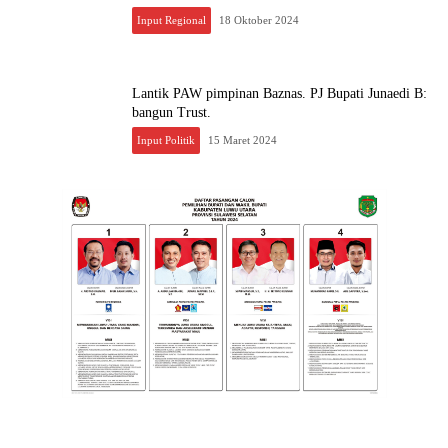
Input Regional
18 Oktober 2024
Lantik PAW pimpinan Baznas. PJ Bupati Junaedi B:
bangun Trust.
Input Politik
15 Maret 2024