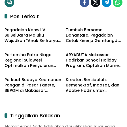
Pos Terkait
Input Ekonomi
Input Ekonomi
Pegadaian Kanwil VI
Tumbuh Bersama
SulSelBarra Maluku
Danantara, Pegadaian
Wujudkan “Anak Berkarya,
Cetak Kinerja Gemilangdi
Input Ekonomi
Input Ekonomi
Keluarga Berdaya” Lewat
Semester 1 Tahun 2026
Pameran UMKM dan Bazar
Pertamina Patra Niaga
ARYADUTA Makassar
Emas
Regional Sulawesi
Hadirkan School Holiday
Optimalkan Penyaluran
Program, Ciptakan Momen
Input Ekonomi
Input Ekonomi
BBM di Kota Makassar
Liburan yang Seru dan
Berkualitas untuk Keluarga
Perkuat Budaya Keamanan
Kreator, Bersiaplah:
Pangan di Pasar Tanete,
Kemenekraf, Indosat, dan
BBPOM di Makassar
Adobe Hadir untuk
Laksanakan Bimtek Pasar
Mengubah Kreativitas
Pangan Aman Berbasis
Menjadi Peluang Nyata
Komunitas
Tinggalkan Balasan
Alamat email Anda tidak akan dipublikasikan.
Ruas yang