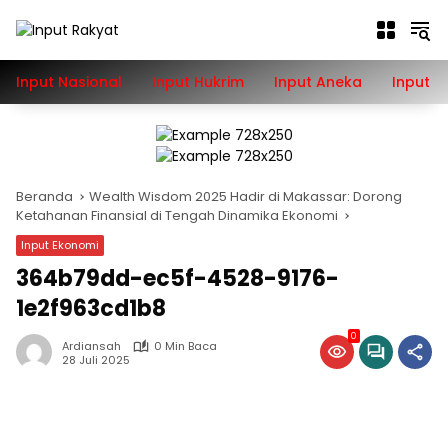
Langsung
ke
konten
Input Nasional
Input Hukrim
Input Aneka
Input P
Beranda
Wealth Wisdom 2025 Hadir di Makassar: Dorong
Ketahanan Finansial di Tengah Dinamika Ekonomi
Input Ekonomi
364b79dd-ec5f-4528-9176-
1e2f963cd1b8
0
Ardiansah
0 Min Baca
28 Juli 2025