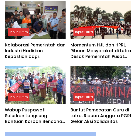
Input Lutim
Input Lutra
Kolaborasi Pemerintah dan
Momentum HJL dan HPRL,
Industri Hadirkan
Ribuan Masyarakat di Lutra
Kepastian bagi
Desak Pemerintah Pusat
Masyarakat, PT Vale dan
Mekarkan Luwu Raya
Pemkab Luwu Timur
Sepakati Penyelesaian
Lahan Old Camp
Input Lutim
Input Lutra
Wabup Puspawati
Buntut Pemecatan Guru di
Salurkan Langsung
Lutra, Ribuan Anggota PGRI
Bantuan Korban Bencana
Gelar Aksi Solidaritas
Angin Kencang Angkona ‎