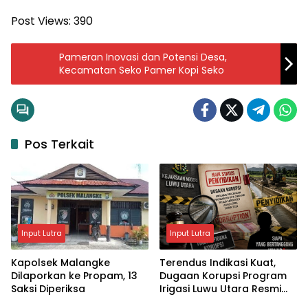
Post Views:
390
Pameran Inovasi dan Potensi Desa,
Kecamatan Seko Pamer Kopi Seko
Pos Terkait
Input Lutra
Input Lutra
Kapolsek Malangke
Terendus Indikasi Kuat,
Dilaporkan ke Propam, 13
Dugaan Korupsi Program
Saksi Diperiksa
Irigasi Luwu Utara Resmi
Naik ke Penyidikan