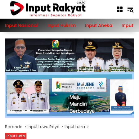
Langsung
ke
konten
Input Nasional
Input Hukrim
Input Aneka
Input P
Beranda
Input Luwu Raya
Input Lutra
Input Lutra