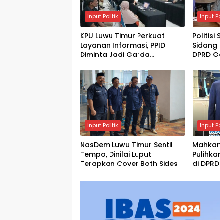
Input Politik
Input Po
KPU Luwu Timur Perkuat
Politisi
Layanan Informasi, PPID
Sidang
Diminta Jadi Garda
DPRD G
Terdepan
Husnia
Input Politik
Input Po
NasDem Luwu Timur Sentil
Mahkam
Tempo, Dinilai Luput
Pulihka
Terapkan Cover Both Sides
di DPRD