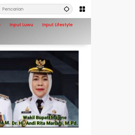
o
Input Luwu
Input Lifestyle