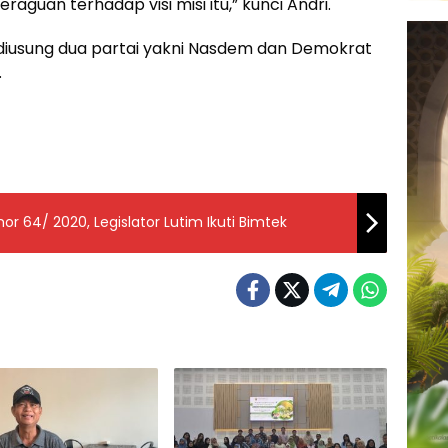
raguan terhadap visi misi itu,” kunci Andri.
 diusung dua partai yakni Nasdem dan Demokrat
.
64/ 2020, Legislator Lutim Ikuti Bimtek