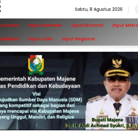
Sabtu, 8 Agustus 2026
ut Aneka
Input Parlemen
Input Ekonomi
Input Metr
endidikan
Input Lutim
Input Regional