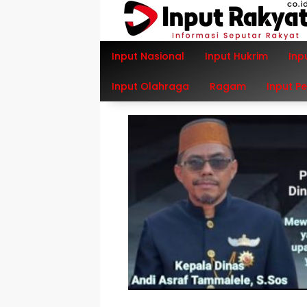
Langsung
ke
konten
Input Nasional
Input Hukrim
Inp
Input Olahraga
Ragam
Input P