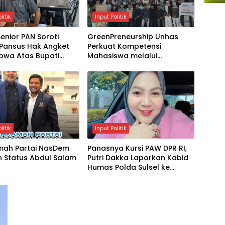
litik
Input Politik
 Senior PAN Soroti
GreenPreneurship Unhas
 Pansus Hak Angket
Perkuat Kompetensi
owa Atas Bupati
Mahasiswa melalui
h Talenrang
Kewirausahaan Berbasis
Keberlanjutan
litik
Input Politik
ah Partai NasDem
Panasnya Kursi PAW DPR RI,
n Status Abdul Salam
Putri Dakka Laporkan Kabid
Humas Polda Sulsel ke
Propam Polri