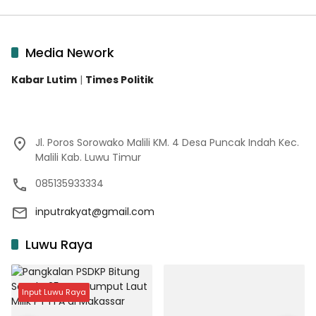
Media Nework
Kabar Lutim
|
Times Politik
Jl. Poros Sorowako Malili KM. 4 Desa Puncak Indah Kec.
Malili Kab. Luwu Timur
085135933334
inputrakyat@gmail.com
Luwu Raya
Input Luwu Raya