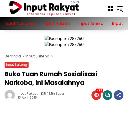
Langsung
ke
konten
Input Nasional
Input Hukrim
Input Aneka
Input P
Beranda
Input Sulteng
Input Sulteng
Buko Tuan Rumah Sosialisasi
Narkoba, Ini Masalahnya
436
Input Rakyat
1 Min Baca
13 April 2018