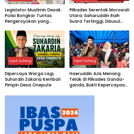
Legislator Muslimin Desak
Pilkades Serentak Morowali
Polisi Bongkar Tuntas
Utara: Saharuddin Raih
Pengeroyokan yang
Suara Tertinggi, Disusul
Tewaskan Warga Sinjai
Haerudin Aziz dan Suaib
Input Sulteng
Input Sulteng
Dipercaya Warga Lagi,
Haeruddin Azis Menang
Suhardin Zakaria Kembali
Telak di Pilkades Ganda-
Pimpin Desa Onepute
ganda, Bukti Kepercayaan
Warga Tak Tergoyahkan