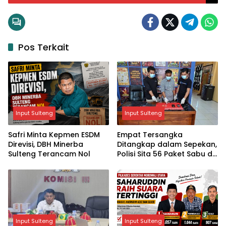
Pos Terkait
Input Sulteng
Input Sulteng
Safri Minta Kepmen ESDM
Empat Tersangka
Direvisi, DBH Minerba
Ditangkap dalam Sepekan,
Sulteng Terancam Nol
Polisi Sita 56 Paket Sabu di
Morowali Utara
Input Sulteng
Input Sulteng