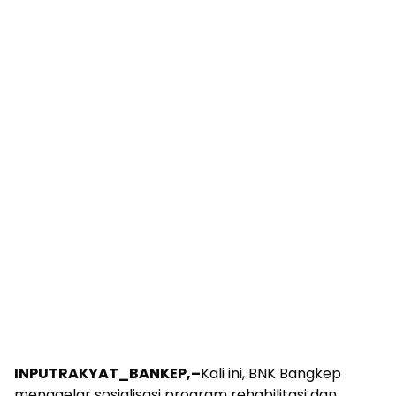
INPUTRAKYAT_BANKEP,–
Kali ini, BNK Bangkep
menggelar sosialisasi program rehabilitasi dan