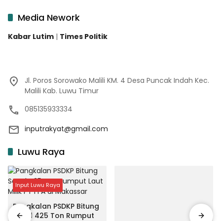
Media Nework
Kabar Lutim
|
Times Politik
Jl. Poros Sorowako Malili KM. 4 Desa Puncak Indah Kec.
Malili Kab. Luwu Timur
085135933334
inputrakyat@gmail.com
Luwu Raya
Input Luwu Raya
Pangkalan PSDKP Bitung
Segel 425 Ton Rumput