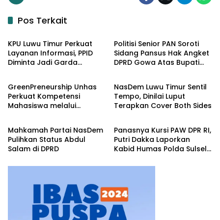
Pos Terkait
Input Politik
Input Politik
KPU Luwu Timur Perkuat
Politisi Senior PAN Soroti
Layanan Informasi, PPID
Sidang Pansus Hak Angket
Diminta Jadi Garda
DPRD Gowa Atas Bupati
Input Politik
Input Politik
Terdepan
Husniah Talenrang
GreenPreneurship Unhas
NasDem Luwu Timur Sentil
Perkuat Kompetensi
Tempo, Dinilai Luput
Mahasiswa melalui
Terapkan Cover Both Sides
Input Politik
Input Politik
Kewirausahaan Berbasis
Keberlanjutan
Mahkamah Partai NasDem
Panasnya Kursi PAW DPR RI,
Pulihkan Status Abdul
Putri Dakka Laporkan
Salam di DPRD
Kabid Humas Polda Sulsel
ke Propam Polri