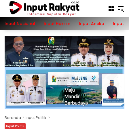
Langsung
ke
konten
Input Nasional
Input Hukrim
Input Aneka
Input P
Beranda
Input Politik
Input Politik