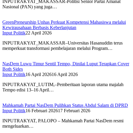
INPUTRAKYAT_MAKASSAR-Politisi Senior Partai Amanat
Nasional (PAN) yang juga…
GreenPreneurship Unhas Perkuat Kompetensi Mahasiswa melalui
Kewirausahaan Berbasis Keberlanjutan
Input Politik
22 April 2026
INPUTRAKYAT_MAKASSAR–Universitas Hasanuddin terus
memperkuat transformasi pembelajaran melalui Program…
NasDem Luwu Timur Sentil Tempo, Dinilai Luput Terapkan Cover
Both Sides
Input Politik
16 April 2026
16 April 2026
INPUTRAKYAT_LUTIM,–Pemberitaan laporan utama majalah
Tempo edisi 13–16 April…
Mahkamah Partai NasDem Pulihkan Status Abdul Salam di DPRD
Input Politik
16 Februari 2026
17 Februari 2026
INPUTRAKYAT, PALOPO – Mahkamah Partai NasDem resmi
mengeluarkan…