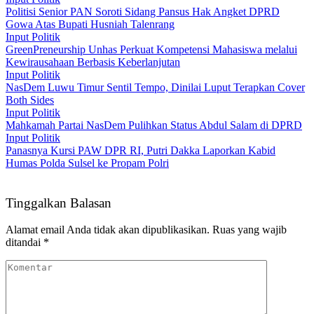
Politisi Senior PAN Soroti Sidang Pansus Hak Angket DPRD
Gowa Atas Bupati Husniah Talenrang
Input Politik
GreenPreneurship Unhas Perkuat Kompetensi Mahasiswa melalui
Kewirausahaan Berbasis Keberlanjutan
Input Politik
NasDem Luwu Timur Sentil Tempo, Dinilai Luput Terapkan Cover
Both Sides
Input Politik
Mahkamah Partai NasDem Pulihkan Status Abdul Salam di DPRD
Input Politik
Panasnya Kursi PAW DPR RI, Putri Dakka Laporkan Kabid
Humas Polda Sulsel ke Propam Polri
Tinggalkan Balasan
Alamat email Anda tidak akan dipublikasikan.
Ruas yang wajib
ditandai
*