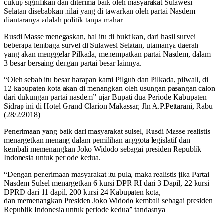
cukup signifikan dan diterima baik oleh masyarakat Sulawesi
Selatan disebabkan nilai yang di tawarkan oleh partai Nasdem
diantaranya adalah politik tanpa mahar.
Rusdi Masse menegaskan, hal itu di buktikan, dari hasil survei
beberapa lembaga survei di Sulawesi Selatan, utamanya daerah
yang akan menggelar Pilkada, menempatkan partai Nasdem, dalam
3 besar bersaing dengan partai besar lainnya.
“Oleh sebab itu besar harapan kami Pilgub dan Pilkada, pilwali, di
12 kabupaten kota akan di menangkan oleh usungan pasangan calon
dari dukungan partai nasdem” ujar Bupati dua Periode Kabupaten
Sidrap ini di Hotel Grand Clarion Makassar, Jln A.P.Pettarani, Rabu
(28/2/2018)
Penerimaan yang baik dari masyarakat sulsel, Rusdi Masse realistis
menargetkan menang dalam pemilihan anggota legislatif dan
kembali memenangkan Joko Widodo sebagai presiden Republik
Indonesia untuk periode kedua.
“Dengan penerimaan masyarakat itu pula, maka realistis jika Partai
Nasdem Sulsel menargetkan 6 kursi DPR RI dari 3 Dapil, 22 kursi
DPRD dari 11 dapil, 200 kursi 24 Kabupaten kota,
dan memenangkan Presiden Joko Widodo kembali sebagai presiden
Republik Indonesia untuk periode kedua” tandasnya