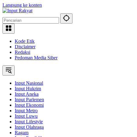
Langsung ke konten
Kode Etik
Disclaimer
Redaksi
Pedoman Media Siber
Input Nasional
Input Hukrim
Input Aneka
Input Parlemen
Input Ekonomi
Input Metro
Input Luwu
Input Lifestyle
Input Olahraga
Ragam