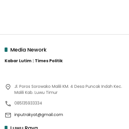
Media Nework
Kabar Lutim
|
Times Politik
Jl. Poros Sorowako Malili KM. 4 Desa Puncak Indah Kec.
Malili Kab. Luwu Timur
085135933334
inputrakyat@gmail.com
Luwu Raya