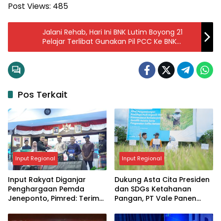
Post Views:
485
Jalani Rehab, Hari Ini BNK Lutim Boyong 21
Pelajar Terlibat Gunakan Pil PCC Ke BNK
Palopo
Pos Terkait
Input Regional
Input Regional
Input Rakyat Diganjar
Dukung Asta Cita Presiden
Penghargaan Pemda
dan SDGs Ketahanan
Jeneponto, Pimred: Terima
Pangan, PT Vale Panen
Kasih, Ini Jadi Motivasi
Bersama Demplot Padi
Berkelanjutan di Kolaka