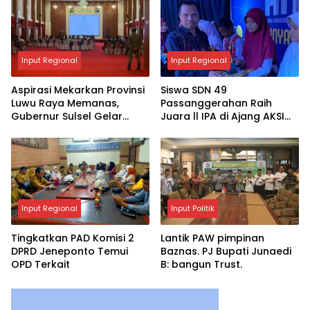
Input Regional
Input Regional
Aspirasi Mekarkan Provinsi
Siswa SDN 49
Luwu Raya Memanas,
Passanggerahan Raih
Gubernur Sulsel Gelar
Juara ll IPA di Ajang AKSI
Pertemuan dengan 4
2025
Kepala Daerah
Input Regional
Input Politik
Tingkatkan PAD Komisi 2
Lantik PAW pimpinan
DPRD Jeneponto Temui
Baznas. PJ Bupati Junaedi
OPD Terkait
B: bangun Trust.